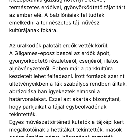
természetes erdőivel, gyönyörködtető tájat tárt
az ember elé. A babilóniaiak fel tudtak
emelkedni a természetes táj művészi
kultúrájának fokára.
Az uralkodók palotáit erdők vették körül.
A Gilgames-eposz beszél az erdők ápolt,
gyönyörködtető részleteiről, cserjéiről, illatos
aljnövényzetéről. Ebben már a parkkultúra
kezdeteit lehet felfedezni. Írott források szerint
ültetvényeikben a fák szabályos rendben álltak,
ábrázolásaiban igyekeztek elmosni a
határvonalakat. Ezzel azt akarták bizonyítani,
hogy parkjaikat a tájjal egybeolvadónak
tekintették.
Egyes művészettörténeti kutatók a tájképi kert
megalkotóinak a hettitákat tekintették, mások