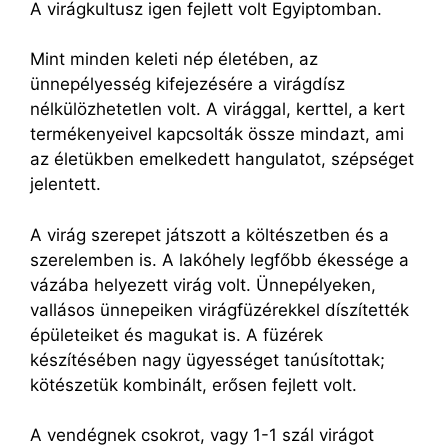
A virágkultusz igen fejlett volt Egyiptomban.
Mint minden keleti nép életében, az
ünnepélyesség kifejezésére a virágdísz
nélkülözhetetlen volt. A virággal, kerttel, a kert
termékenyeivel kapcsolták össze mindazt, ami
az életükben emelkedett hangulatot, szépséget
jelentett.
A virág szerepet játszott a költészetben és a
szerelemben is. A lakóhely legfőbb ékessége a
vázába helyezett virág volt. Ünnepélyeken,
vallásos ünnepeiken virágfüzérekkel díszítették
épületeiket és magukat is. A füzérek
készítésében nagy ügyességet tanúsítottak;
kötészetük kombinált, erősen fejlett volt.
A vendégnek csokrot, vagy 1-1 szál virágot