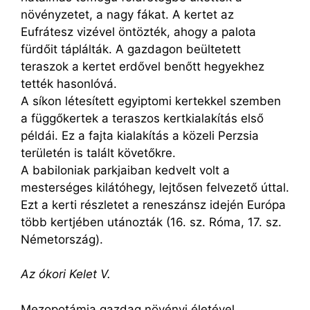
növényzetet, a nagy fákat. A kertet az
Eufrátesz vizével öntözték, ahogy a palota
fürdőit táplálták. A gazdagon beültetett
teraszok a kertet erdővel benőtt hegyekhez
tették hasonlóvá.
A síkon létesített egyiptomi kertekkel szemben
a függőkertek a teraszos kertkialakítás első
példái. Ez a fajta kialakítás a közeli Perzsia
területén is talált követőkre.
A babiloniak parkjaiban kedvelt volt a
mesterséges kilátóhegy, lejtősen felvezető úttal.
Ezt a kerti részletet a reneszánsz idején Európa
több kertjében utánozták (16. sz. Róma, 17. sz.
Németország).
Az ókori Kelet V.
Mezopotámia gazdag növényi életével,