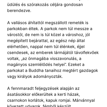
üdülés és szórakozás céljára gondosan
berendezve.
A vallásos áhítattól megszállott remeték is
parkokban éltek. A parkok nem túl messze a
várostól, de nem is túl közel a városhoz, jól
megépített bejárattal, az egész nép által
elérhetően, nappal nem túl élénkek, éjjel
csendesek, az emberek lármájától távolfekvőek
voltak, „az önmagába visszavonulás, a
magányos szemlélődés helyei”. Ezeket a
parkokat a Buddha tanaihoz megtért gazdagok
vagy királyok adományozták.
A fennmaradt feljegyzések alapján az
ásatásokkor előkerültek a kerti házak,
csarnokon korlátok, kapuk romjai. Márvánnyal
kövezett udvarok, fémből készült