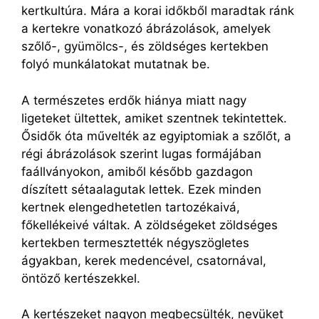
kertkultúra. Mára a korai időkből maradtak ránk
a kertekre vonatkozó ábrázolások, amelyek
szőlő-, gyümölcs-, és zöldséges kertekben
folyó munkálatokat mutatnak be.
A természetes erdők hiánya miatt nagy
ligeteket ültettek, amiket szentnek tekintettek.
Ősidők óta művelték az egyiptomiak a szőlőt, a
régi ábrázolások szerint lugas formájában
faállványokon, amiből később gazdagon
díszített sétaalagutak lettek. Ezek minden
kertnek elengedhetetlen tartozékaivá,
főkellékeivé váltak. A zöldségeket zöldséges
kertekben termesztették négyszögletes
ágyakban, kerek medencével, csatornával,
öntöző kertészekkel.
A kertészeket nagyon megbecsülték, nevüket