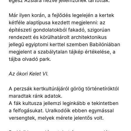
egész Ázsiára nézve jellemzőnek tartották.
Már ilyen korán, a fejlődés legelején a kertek
kétféle alaptípusa kezdett megjelenni: az
építészeti gondolatokból fakadó, szigorúan
rendezett és körülhatárolt architektonikus
jellegű egyiptomi kerttel szemben Babilóniában
megjelent a szabálytalan tájkép értékelése, a
tájba olvadó park.
Az ókori Kelet VI.
A perzsák kertkultúrájáról görög történetíróktól
maradtak ránk adatok.
A fák kultusza jellemzi leginkább e tekintetben
a felfogásukat. Uralkodóik ebben egymással
versengtek, melyek mérete jelentős volt.