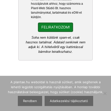
hozzájárulok ahhoz, hogy számomra a
Plant-Web Stúdió Bt. hasznos
tanulmányokat, tartalmakat és eDM-et
küldjön.
FELIRATKOZOM!
Soha nem küldünk spam-et, csak
hasznos tartalmat. Adataid senkinek nem
adjuk ki. A hírlelvélről egy kattintással
bármikor leiratkozhatsz.
A plantae.hu weboldal is használ sütiket, amik segítenek a
lehető legjobb szolgáltatás nyújtásában. A honlap további
használatával beleegyezel, hogy sütiket (cookie) használjunk.
Keresés a honlapon
Rendben
Adatkezelési tájékoztató
Keresés: