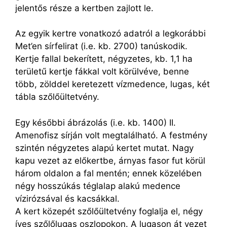
jelentős része a kertben zajlott le.
Az egyik kertre vonatkozó adatról a legkorábbi
Met’en sírfelirat (i.e. kb. 2700) tanúskodik.
Kertje fallal bekerített, négyzetes, kb. 1,1 ha
területű kertje fákkal volt körülvéve, benne
több, zölddel keretezett vízmedence, lugas, két
tábla szőlőültetvény.
Egy későbbi ábrázolás (i.e. kb. 1400) II.
Amenofisz sírján volt megtalálható. A festmény
szintén négyzetes alapú kertet mutat. Nagy
kapu vezet az előkertbe, árnyas fasor fut körül
három oldalon a fal mentén; ennek közelében
négy hosszúkás téglalap alakú medence
vízirózsával és kacsákkal.
A kert közepét szőlőültetvény foglalja el, négy
íves szőlőlugas oszlopokon. A lugason át vezet