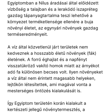
Egyiptomban a Nílus áradásai által előidézett
vízbőség a talajban és a lerakódó iszapréteg
gazdag tápanyagtartalma teszi lehetővé a
környezet terméketlensége ellenére a buja
növényi életet, az egynyári növények gazdag
terméseredményeit.
A víz által közvetlenül járt területek nem
kedveznek a hosszabb életű növények (fák)
életének. A forró éghajlat és a napfényt
visszatükröző vakító homok miatt az árnyékot
adó fa különösen becses volt. Ilyen növényeket
a víz által nem érintett magasabb helyeken,
lejtőkön létesítettek, ami magával vonta a
mesterséges öntözés kialakulását is.
Így Egyiptom területén korán kialakult a
kertészeti jellegű növénytermesztés, a