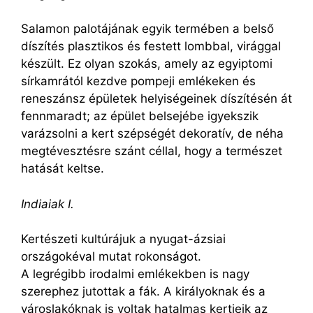
Salamon palotájának egyik termében a belső
díszítés plasztikos és festett lombbal, virággal
készült. Ez olyan szokás, amely az egyiptomi
sírkamrától kezdve pompeji emlékeken és
reneszánsz épületek helyiségeinek díszítésén át
fennmaradt; az épület belsejébe igyekszik
varázsolni a kert szépségét dekoratív, de néha
megtévesztésre szánt céllal, hogy a természet
hatását keltse.
Indiaiak I.
Kertészeti kultúrájuk a nyugat-ázsiai
országokéval mutat rokonságot.
A legrégibb irodalmi emlékekben is nagy
szerephez jutottak a fák. A királyoknak és a
városlakóknak is voltak hatalmas kertjeik az