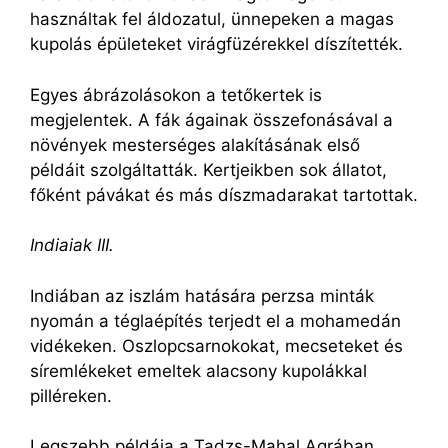
használtak fel áldozatul, ünnepeken a magas
kupolás épületeket virágfüzérekkel díszítették.
Egyes ábrázolásokon a tetőkertek is
megjelentek. A fák ágainak összefonásával a
növények mesterséges alakításának első
példáit szolgáltatták. Kertjeikben sok állatot,
főként pávákat és más díszmadarakat tartottak.
Indiaiak III.
Indiában az iszlám hatására perzsa minták
nyomán a téglaépítés terjedt el a mohamedán
vidékeken. Oszlopcsarnokokat, mecseteket és
síremlékeket emeltek alacsony kupolákkal
pilléreken.
Legszebb példája a Tadzs-Mahal Agrában,