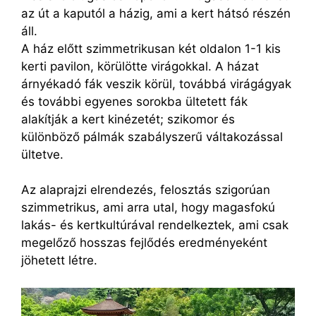
az út a kaputól a házig, ami a kert hátsó részén
áll.
A ház előtt szimmetrikusan két oldalon 1-1 kis
kerti pavilon, körülötte virágokkal. A házat
árnyékadó fák veszik körül, továbbá virágágyak
és további egyenes sorokba ültetett fák
alakítják a kert kinézetét; szikomor és
különböző pálmák szabályszerű váltakozással
ültetve.
Az alaprajzi elrendezés, felosztás szigorúan
szimmetrikus, ami arra utal, hogy magasfokú
lakás- és kertkultúrával rendelkeztek, ami csak
megelőző hosszas fejlődés eredményeként
jöhetett létre.