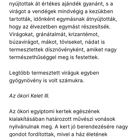
nyújtottak át értékes ajándék gyanánt, s a
virágot a vendégek mindvégig a kezükben
tartották, időnként egymásnak átnyújtották,
hogy az élvezetben egymást részesítsék.
Virágokat, gránátalmát, krizantémot,
búzavirágot, mákot, töviseket, nádat is
termesztettek dísznövényként, amiket nagy
természethűséggel meg is festettek.
Legtöbb termesztett viráguk egyben
gyógynövény is volt számukra.
Az ókori Kelet III.
Az ókori egyiptomi kertek egészének
kialakításában határozott művészi vonások
nyilvánulnak meg. A kert jó berendezésére nagy
gondot fordítottak, mivel a ház életének