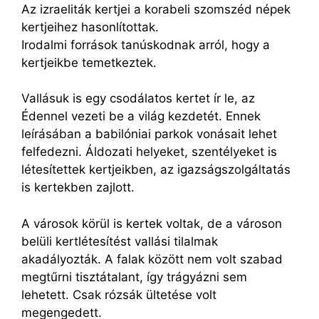
Az izraeliták kertjei a korabeli szomszéd népek
kertjeihez hasonlítottak.
Irodalmi források tanúskodnak arról, hogy a
kertjeikbe temetkeztek.
Vallásuk is egy csodálatos kertet ír le, az
Édennel vezeti be a világ kezdetét. Ennek
leírásában a babilóniai parkok vonásait lehet
felfedezni. Áldozati helyeket, szentélyeket is
létesítettek kertjeikben, az igazságszolgáltatás
is kertekben zajlott.
A városok körül is kertek voltak, de a városon
belüli kertlétesítést vallási tilalmak
akadályozták. A falak között nem volt szabad
megtűrni tisztátalant, így trágyázni sem
lehetett. Csak rózsák ültetése volt
megengedett.