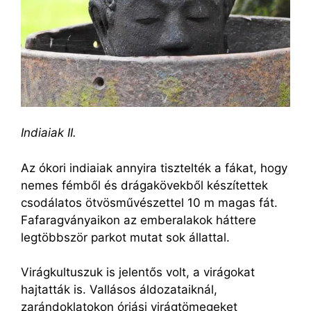
Indiaiak II.
Az ókori indiaiak annyira tisztelték a fákat, hogy
nemes fémből és drágakövekből készítettek
csodálatos ötvösművészettel 10 m magas fát.
Fafaragványaikon az emberalakok háttere
legtöbbször parkot mutat sok állattal.
Virágkultuszuk is jelentős volt, a virágokat
hajtatták is. Vallásos áldozataiknál,
zarándoklatokon óriási virágtömegeket