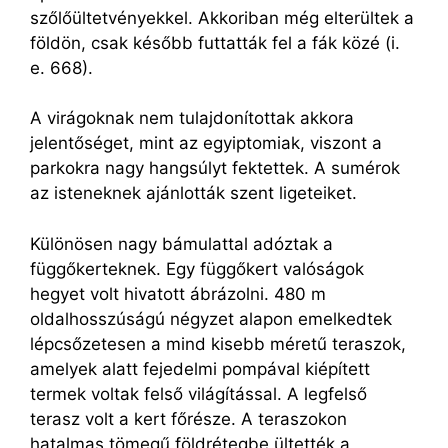
szőlőültetvényekkel. Akkoriban még elterültek a
földön, csak később futtatták fel a fák közé (i.
e. 668).
A virágoknak nem tulajdonítottak akkora
jelentőséget, mint az egyiptomiak, viszont a
parkokra nagy hangsúlyt fektettek. A sumérok
az isteneknek ajánlották szent ligeteiket.
Különösen nagy bámulattal adóztak a
függőkerteknek. Egy függőkert valóságok
hegyet volt hivatott ábrázolni. 480 m
oldalhosszúságú négyzet alapon emelkedtek
lépcsőzetesen a mind kisebb méretű teraszok,
amelyek alatt fejedelmi pompával kiépített
termek voltak felső világítással. A legfelső
terasz volt a kert főrésze. A teraszokon
hatalmas tömegű földrétegbe ültették a