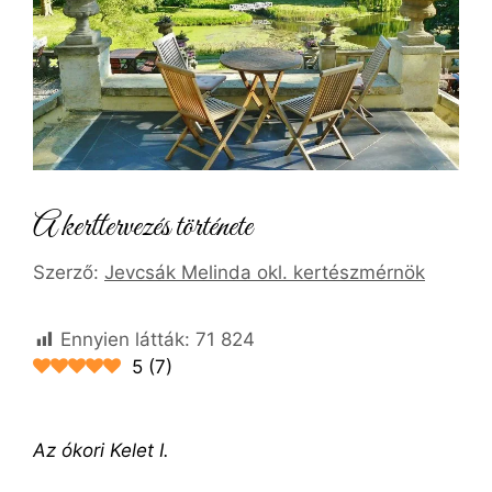
A kerttervezés története
Szerző:
Jevcsák Melinda okl. kertészmérnök
Ennyien látták:
71 824
5
(
7
)
Az ókori Kelet I.