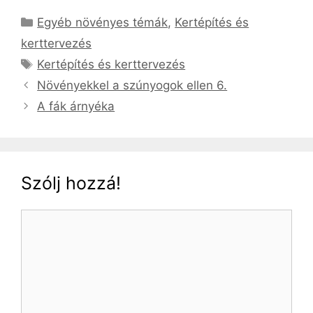
Kategória
Egyéb növényes témák
,
Kertépítés és
kerttervezés
Címkék
Kertépítés és kerttervezés
Növényekkel a szúnyogok ellen 6.
A fák árnyéka
Szólj hozzá!
Hozzászólás