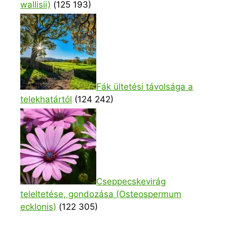
wallisii)
(125 193)
Fák ültetési távolsága a
telekhatártól
(124 242)
Cseppecskevirág
teleltetése, gondozása (Osteospermum
ecklonis)
(122 305)