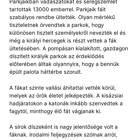
Parkjaikban vadászatokat és seregszemlét
tartottak 13000 emberrel. Parkjaik fáit
szabályos rendbe ültették. Olyan mértékű
tiszteletnek örvendtek a parkok, hogy
különösen tisztelt személyekről nevezték el és
még a királyi hercegek is részt vettek a fák
ültetésében. A pompásan kialakított, gazdagon
díszített királyik parkok az érdeklődés
előterében álltak olyannyira, hogy a bennük
épült palota háttérbe szorult.
A fákat szinte vallási áhítattal vették körül,
melyek az örök életet jelképezték. A kisázsiai
hadjáratokon a katonák inkább szenvedtek a
fagytól, minthogy élő fát vágjanak ki.
A sírok díszeként is nagy jelentősége volt a
fáknak. Irodalmi feljegyzések szólnak arról,