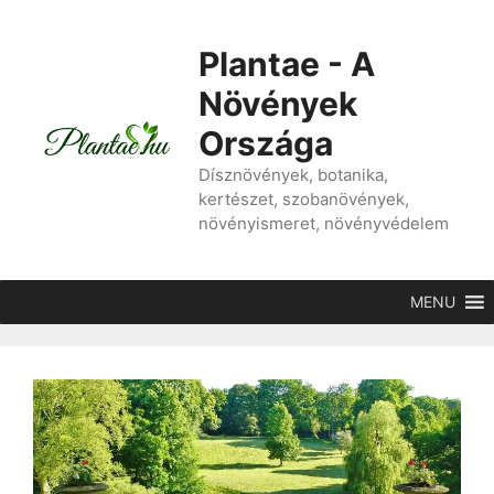
Kilépés
a
Plantae - A
tartalomba
Növények
Országa
Dísznövények, botanika,
kertészet, szobanövények,
növényismeret, növényvédelem
MENU