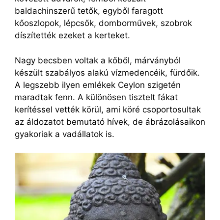
baldachinszerű tetők, egyből faragott
kőoszlopok, lépcsők, domborművek, szobrok
díszítették ezeket a kerteket.
Nagy becsben voltak a kőből, márványból
készült szabályos alakú vízmedencéik, fürdőik.
A legszebb ilyen emlékek Ceylon szigetén
maradtak fenn. A különösen tisztelt fákat
kerítéssel vették körül, ami köré csoportosultak
az áldozatot bemutató hívek, de ábrázolásaikon
gyakoriak a vadállatok is.