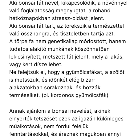
Aki bonsai fát nevel, kikapcsolódik, a növénnyel
való foglalatosság megnyugtat, a rohanó
hétköznapokban stressz-oldást jelent.
Aki bonsai fát tart, az törekszik a természettel
való összhangra, és tiszteletben tartja azt.
A törpe fa nem genetikailag módosított, hanem
tudatos alakító munkának köszönhetően
lekicsinyített, metszett fát jelent, mely a lakás,
vagy kert dísze lehet.
Ne felejtsük el, hogy a gyümölcsfákat, a szőlőt
is metsszük, és időnkét elég bizarr
alakzatokban sorakoznak, és hozzák
terméseiket. (pl. kordonos gyümölcsfák)
Annak ajánlom a bonsai nevelést, akinek
elnyerték tetszését ezek az igazán különleges
műalkotások, nem fordul feléjük
fenntartásokkal, és éreznek magukban annyi