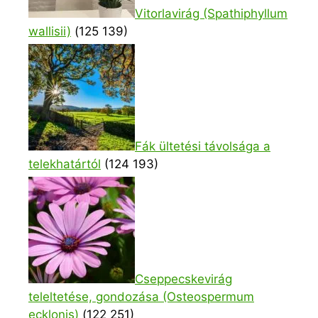
Vitorlavirág (Spathiphyllum
wallisii)
(125 139)
Fák ültetési távolsága a
telekhatártól
(124 193)
Cseppecskevirág
teleltetése, gondozása (Osteospermum
ecklonis)
(122 251)