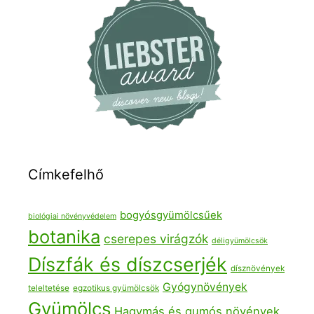
Címkefelhő
bogyósgyümölcsűek
biológiai növényvédelem
botanika
cserepes virágzók
déligyümölcsök
Díszfák és díszcserjék
dísznövények
Gyógynövények
teleltetése
egzotikus gyümölcsök
Gyümölcs
Hagymás és gumós növények