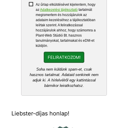
Az űrlap elküldésével kijelentem, hogy
az
Adatkezelési tájékoztató
tartalmát
megismertem és hozzájárulok az
adataim kezeléséhez a tájékoztatóban
leírtak szerint. A feliratkozással
hozzájárulok ahhoz, hogy számomra a
Plant-Web Stúdió Bt. hasznos
tanulmányokat, tartalmakat és eDM-et
küldjön.
FELIRATKOZOM!
Soha nem küldünk spam-et, csak
hasznos tartalmat. Adataid senkinek nem
adjuk ki. A hírlelvélről egy kattintással
bármikor leiratkozhatsz.
Liebster-díjas honlap!