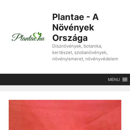
Kilépés
a
Plantae - A
tartalomba
Növények
Országa
Dísznövények, botanika,
kertészet, szobanövények,
növényismeret, növényvédelem
MENU