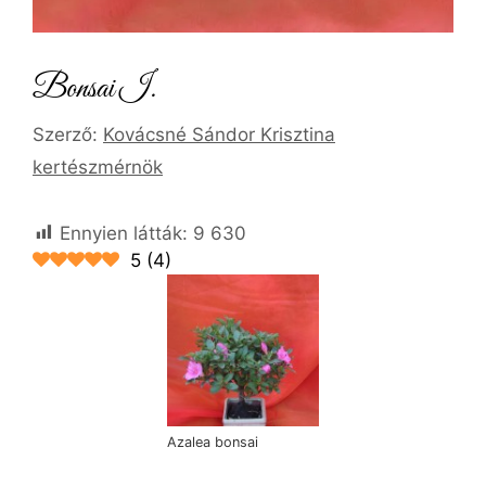
Bonsai I.
Szerző:
Kovácsné Sándor Krisztina
kertészmérnök
Ennyien látták:
9 630
5
(
4
)
Azalea bonsai