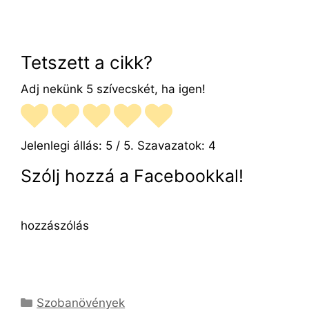
Tetszett a cikk?
Adj nekünk 5 szívecskét, ha igen!
Jelenlegi állás:
5
/ 5. Szavazatok:
4
Szólj hozzá a Facebookkal!
hozzászólás
Kategória
Szobanövények