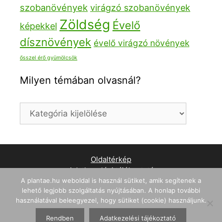
szobanövények
virágzó szobanövények
Zöldség
Évelő
képekkel
dísznövények
évelő virágzó növények
ősszel érő gyümölcsök
Milyen témában olvasnál?
Milyen
témában
olvasnál?
Oldaltérkép
Adatkezelési tájékoztató
WordPress weboldal készítés
A plantae.hu weboldal is használ sütiket, amik segítenek a
lehető legjobb szolgáltatás nyújtásában. A honlap további
használatával beleegyezel, hogy sütiket (cookie) használjunk.
© 2026 Plantae - A Növények Országa
• Készült
GeneratePress
Rendben
Adatkezelési tájékoztató