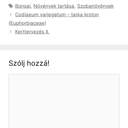
Címkék
Bonsai
,
Növények tartása
,
Szobanövények
Codiaeum variegatum – tarka kroton
(Euphorbiaceae)
Kerttervezés II.
Szólj hozzá!
Hozzászólás