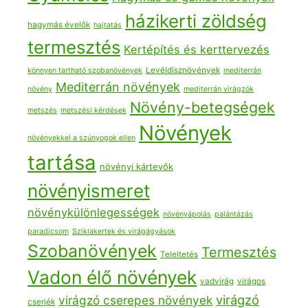
házikerti zöldség
hagymás évelők
hajtatás
termesztés
Kertépítés és kerttervezés
Levéldísznövények
könnyen tartható szobanövények
mediterrán
Mediterrán növények
növény
mediterrán virágzók
Növény-betegségek
metszés
metszési kérdések
Növények
növényekkel a szúnyogok ellen
tartása
növényi kártevők
növényismeret
növénykülönlegességek
növényápolás
palántázás
paradicsom
Sziklakertek és virágágyások
Szobanövények
Termesztés
Teleltetés
Vadon élő növények
vadvirág
virágos
virágzó
virágzó cserepes növények
cserjék