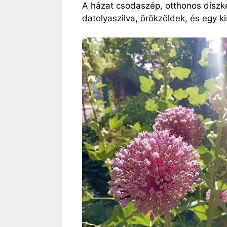
A házat csodaszép, otthonos díszker
datolyaszilva, örökzöldek, és egy kis