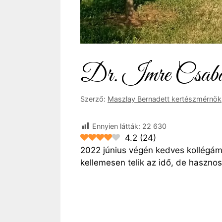
Dr. Imre Csaba
Szerző:
Maszlay Bernadett kertészmérnök
Ennyien látták:
22 630
4.2
(
24
)
2022 június végén kedves kollégám
kellemesen telik az idő, de haszno