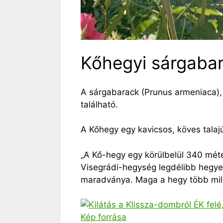
Kőhegyi sárgabar
A sárgabarack (Prunus armeniaca), 
található.
A Kőhegy egy kavicsos, köves talaj
„A Kő-hegy egy körülbelül 340 mé
Visegrádi-hegység legdélibb hegyei
maradványa. Maga a hegy több milli
Kép forrása