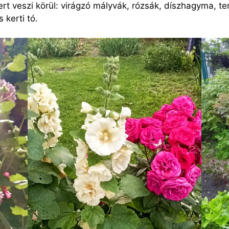
t veszi körül: virágzó mályvák, rózsák, díszhagyma, termő
 kerti tó.