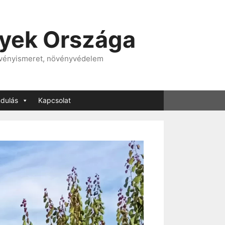
nyek Országa
övényismeret, növényvédelem
ndulás
Kapcsolat