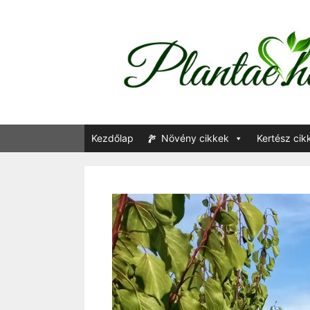
Kilépés
a
tartalomba
Kezdőlap
Növény cikkek
Kertész cik