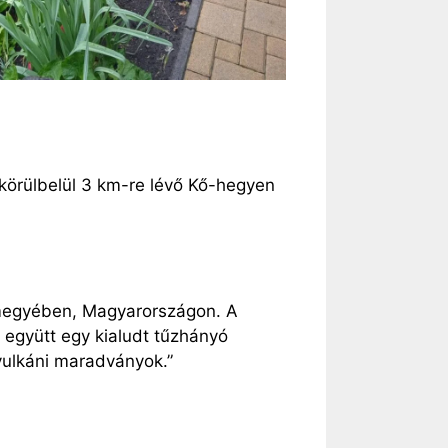
körülbelül 3 km-re lévő Kő-hegyen
megyében, Magyarországon. A
 együtt egy kialudt tűzhányó
vulkáni maradványok.”