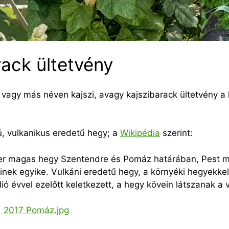
ack ültetvény
vagy más néven kajszi, avagy kajszibarack ültetvény a 
ú, vulkanikus eredetű hegy; a
Wikipédia
szerint:
ter magas hegy Szentendre és Pomáz határában, Pest 
nek egyike. Vulkáni eredetű hegy, a környéki hegyekkel
ó évvel ezelőtt keletkezett, a hegy kövein látszanak a 