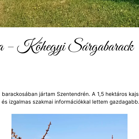
 – Kőhegyi Sárgabarack
 barackosában jártam Szentendrén. A 1,5 hektáros kaj
s és izgalmas szakmai információkkal lettem gazdagabb