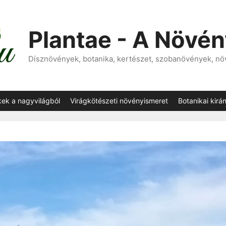
Plantae - A Növé
Dísznövények, botanika, kertészet, szobanövények, n
kek a nagyvilágból
Virágkötészeti növényismeret
Botanikai kirá