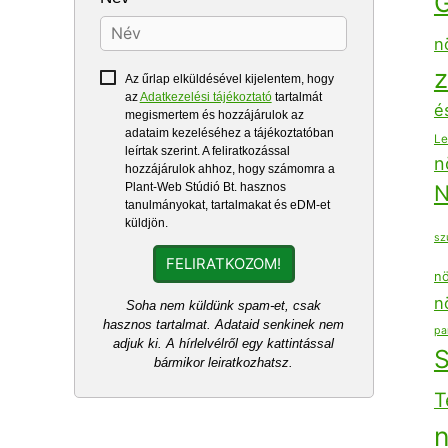
n
z
Az űrlap elküldésével kijelentem, hogy
az
Adatkezelési tájékoztató
tartalmát
é
megismertem és hozzájárulok az
adataim kezeléséhez a tájékoztatóban
Le
leírtak szerint. A feliratkozással
n
hozzájárulok ahhoz, hogy számomra a
Plant-Web Stúdió Bt. hasznos
N
tanulmányokat, tartalmakat és eDM-et
küldjön.
sz
FELIRATKOZOM!
nö
n
Soha nem küldünk spam-et, csak
hasznos tartalmat. Adataid senkinek nem
pa
adjuk ki. A hírlelvélről egy kattintással
bármikor leiratkozhatsz.
T