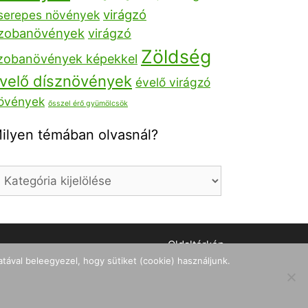
virágzó
serepes növények
zobanövények
virágzó
Zöldség
zobanövények képekkel
velő dísznövények
évelő virágzó
övények
ősszel érő gyümölcsök
ilyen témában olvasnál?
Oldaltérkép
Adatkezelési tájékoztató
atával beleegyezel, hogy sütiket (cookie) használjunk.
WordPress weboldal készítés