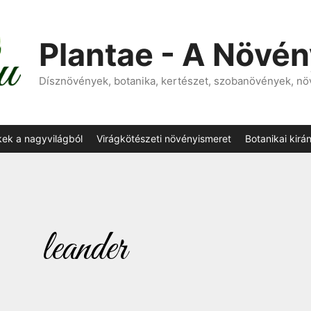
Plantae - A Növé
Dísznövények, botanika, kertészet, szobanövények, n
kek a nagyvilágból
Virágkötészeti növényismeret
Botanikai kirá
leander