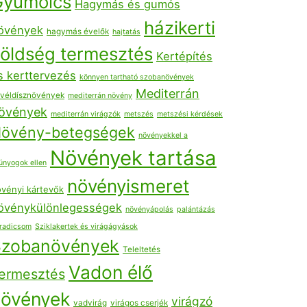
Gyümölcs
Hagymás és gumós
házikerti
övények
hagymás évelők
hajtatás
öldség termesztés
Kertépítés
s kerttervezés
könnyen tartható szobanövények
Mediterrán
véldísznövények
mediterrán növény
övények
mediterrán virágzók
metszés
metszési kérdések
övény-betegségek
növényekkel a
Növények tartása
únyogok ellen
növényismeret
vényi kártevők
övénykülönlegességek
növényápolás
palántázás
radicsom
Sziklakertek és virágágyások
Szobanövények
Teleltetés
Vadon élő
ermesztés
növények
virágzó
vadvirág
virágos cserjék