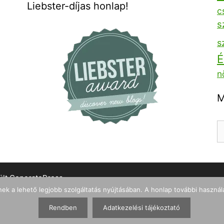
Liebster-díjas honlap!
c
s
s
É
n
M
ült
GeneratePress
nek a lehető legjobb szolgáltatás nyújtásában. A honlap további használ
Rendben
Adatkezelési tájékoztató
Optimized by PhastPress