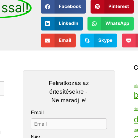
ssal!
Facebook
Pinterest
LinkedIn
WhatsApp
Email
Skype
C
Feliratkozás az
bi
értesítésekre -
b
Ne maradj le!
dé
Email
d
n
eg
g
Név