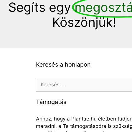
Segíts egy
megosztá
Köszönjük!
Keresés a honlapon
Támogatás
Ahhoz, hogy a Plantae.hu életben tudjo
maradni, a Te támogatásodra is szüksé