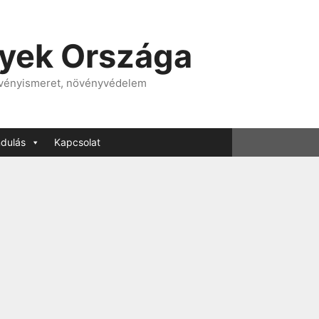
nyek Országa
övényismeret, növényvédelem
ndulás
Kapcsolat