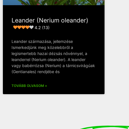
Leander (Nerium oleander)
4.2 (13)
Leander származása, jellemzése
Ismerkedjünk meg közelebbről a
legismertebb hazai dézsás növénnyel, a
leanderrel (Nerium oleander). A leander
vagy babérrózsa (Nerium) a tárnicsvirágúak
(Gentianales) rendjébe és
TOVÁBB OLVASOM »