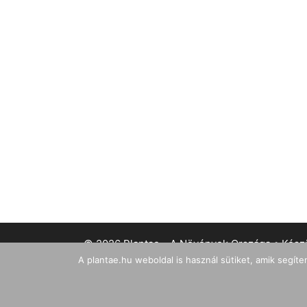
© 2026 Plantae - A Növények Országa
• Kész
A plantae.hu weboldal is használ sütiket, amik segíte