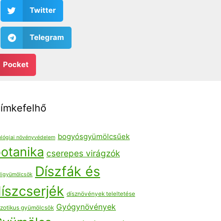
Twitter
Telegram
Pocket
ímkefelhő
bogyósgyümölcsűek
ológiai növényvédelem
otanika
cserepes virágzók
Díszfák és
ligyümölcsök
íszcserjék
dísznövények teleltetése
Gyógynövények
zotikus gyümölcsök