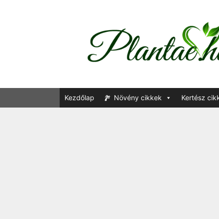
Kezdőlap
Növény cikkek
Kertész cik