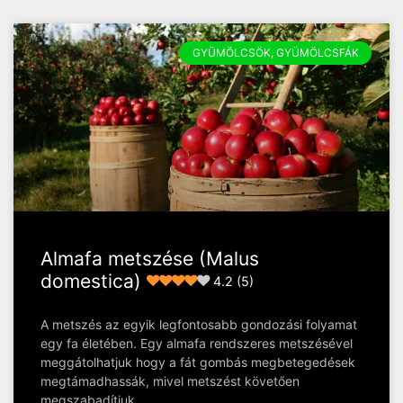
GYÜMÖLCSÖK, GYÜMÖLCSFÁK
Almafa metszése (Malus
domestica)
4.2 (5)
A metszés az egyik legfontosabb gondozási folyamat
egy fa életében. Egy almafa rendszeres metszésével
meggátolhatjuk hogy a fát gombás megbetegedések
megtámadhassák, mivel metszést követően
megszabadítjuk