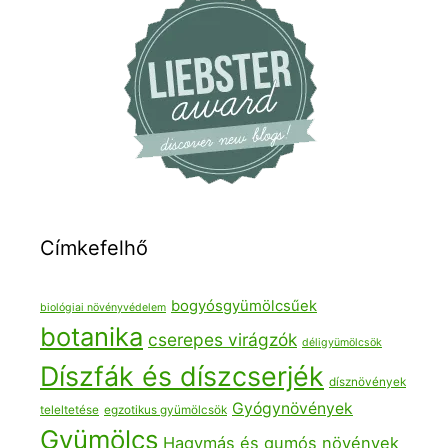
Címkefelhő
bogyósgyümölcsűek
biológiai növényvédelem
botanika
cserepes virágzók
déligyümölcsök
Díszfák és díszcserjék
dísznövények
Gyógynövények
teleltetése
egzotikus gyümölcsök
Gyümölcs
Hagymás és gumós növények