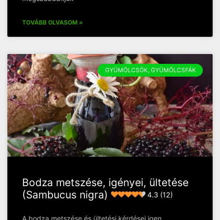
TOVÁBB OLVASOM »
GYÜMÖLCSÖK, GYÜMÖLCSFÁK
Bodza metszése, igényei, ültetése
(Sambucus nigra)
4.3 (12)
A bodza metszése és ültetési kérdései igen