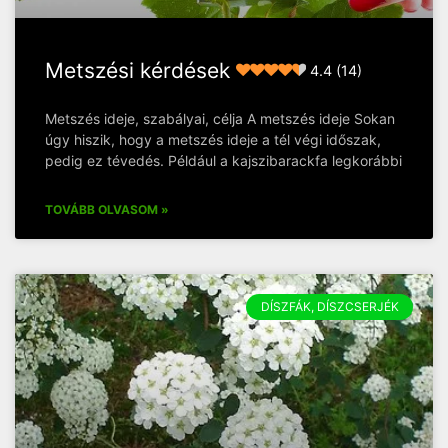
Metszési kérdések
4.4 (14)
Metszés ideje, szabályai, célja A metszés ideje Sokan
úgy hiszik, hogy a metszés ideje a tél végi időszak,
pedig ez tévedés. Például a kajszibarackfa legkorábbi
TOVÁBB OLVASOM »
DÍSZFÁK, DÍSZCSERJÉK