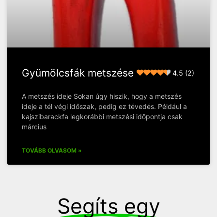
Gyümölcsfák metszése
4.5 (2)
A metszés ideje Sokan úgy hiszik, hogy a metszés
ideje a tél végi időszak, pedig ez tévedés. Például a
kajszibarackfa legkorábbi metszési időpontja csak
március
TOVÁBB OLVASOM »
Segíts egy