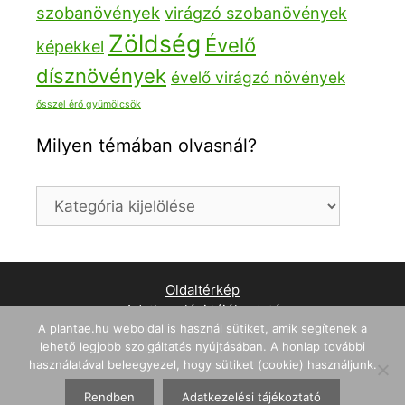
szobanövények
virágzó szobanövények
Zöldség
Évelő
képekkel
dísznövények
évelő virágzó növények
ősszel érő gyümölcsök
Milyen témában olvasnál?
Oldaltérkép
Adatkezelési tájékoztató
A plantae.hu weboldal is használ sütiket, amik segítenek a
WordPress weboldal készítés
lehető legjobb szolgáltatás nyújtásában. A honlap további
használatával beleegyezel, hogy sütiket (cookie) használjunk.
© 2026 Plantae - A Növények Országa
• Készült
GeneratePress
Rendben
Adatkezelési tájékoztató