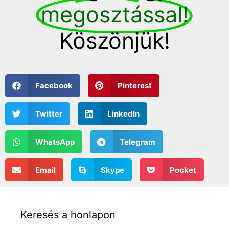
megosztással!
Köszönjük!
Facebook
Pinterest
Twitter
LinkedIn
WhatsApp
Telegram
Email
Skype
Pocket
Keresés a honlapon