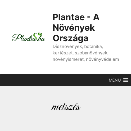
Plantae - A
Növények
Országa
Dísznövények, botanika,
kertészet, szobanövények,
növényismeret, növényvédelem
MENU
metszés