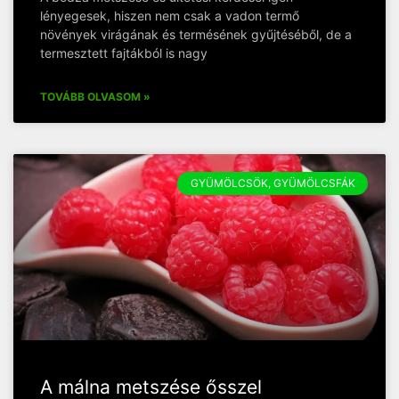
lényegesek, hiszen nem csak a vadon termő
növények virágának és termésének gyűjtéséből, de a
termesztett fajtákból is nagy
TOVÁBB OLVASOM »
GYÜMÖLCSÖK, GYÜMÖLCSFÁK
A málna metszése ősszel