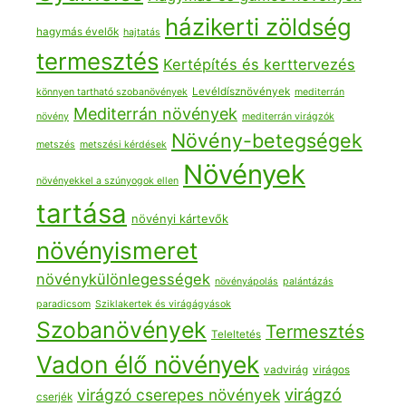
házikerti zöldség
hagymás évelők
hajtatás
termesztés
Kertépítés és kerttervezés
Levéldísznövények
könnyen tartható szobanövények
mediterrán
Mediterrán növények
növény
mediterrán virágzók
Növény-betegségek
metszés
metszési kérdések
Növények
növényekkel a szúnyogok ellen
tartása
növényi kártevők
növényismeret
növénykülönlegességek
növényápolás
palántázás
paradicsom
Sziklakertek és virágágyások
Szobanövények
Termesztés
Teleltetés
Vadon élő növények
vadvirág
virágos
virágzó
virágzó cserepes növények
cserjék