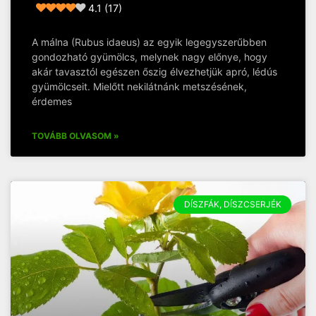
4.1 (17)
A málna (Rubus idaeus) az egyik legegyszerűbben
gondozható gyümölcs, melynek nagy előnye, hogy
akár tavasztól egészen őszig élvezhetjük apró, lédús
gyümölcseit. Mielőtt nekilátnánk metszésének,
érdemes
TOVÁBB OLVASOM »
DÍSZFÁK, DÍSZCSERJÉK