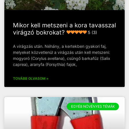
Mikor kell metszeni a kora tavasszal
virágzó bokrokat?
5 (3)
A virágzás után. Néhány, a kertekben gyakori faj,
melyeket közvetlenül a virágzás után kell metszeni:
mogyoró (Corylus avellana), csüngő barkafűz (Salix
caprea), aranyfa (Forsythia) fajok,
TOVÁBB OLVASOM »
EGYÉB NÖVÉNYES TÉMÁK