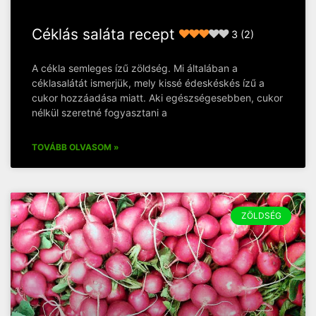
Céklás saláta recept
3 (2)
A cékla semleges ízű zöldség. Mi általában a
céklasalátát ismerjük, mely kissé édeskéskés ízű a
cukor hozzáadása miatt. Aki egészségesebben, cukor
nélkül szeretné fogyasztani a
TOVÁBB OLVASOM »
ZÖLDSÉG