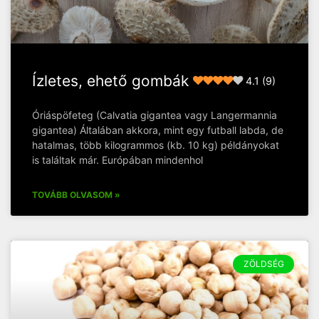
Ízletes, ehető gombák
4.1 (9)
Óriáspöfeteg (Calvatia gigantea vagy Langermannia
gigantea) Általában akkora, mint egy futball labda, de
hatalmas, több kilogrammos (kb. 10 kg) példányokat
is találtak már. Európában mindenhol
TOVÁBB OLVASOM »
ZÖLDSÉG