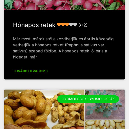
Hónapos retek
3 (2)
Már most, márciustól elkezdhetjük és április közepéig
vethetjük a hónapos retket (Raphnus sativus var.
sativus) szabad földbe. A hónapos retek jól bírja a
hideget, már
TOVÁBB OLVASOM »
GYÜMÖLCSÖK, GYÜMÖLCSFÁK