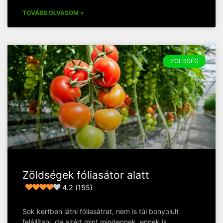
TOVÁBB OLVASOM »
ZÖLDSÉG
Zöldségek fóliasátor alatt
4.2 (155)
Sok kertben látni fóliasátrat, nem is túl bonyolult
felállítani, de azért mint mindennek, ennek is