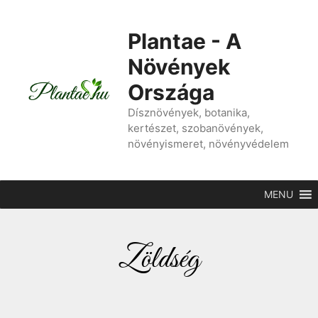
Plantae - A
Növények
Országa
Dísznövények, botanika,
kertészet, szobanövények,
növényismeret, növényvédelem
MENU
Zöldség