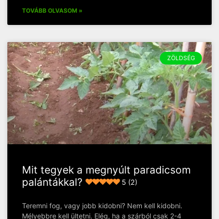
TOVÁBB OLVASOM »
ZÖLDSÉG
Mit tegyek a megnyúlt paradicsom
palántákkal?
5 (2)
Teremni fog, vagy jobb kidobni? Nem kell kidobni.
Mélyebbre kell ültetni. Elég, ha a szárból csak 2-4