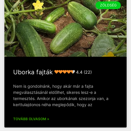
ZÖLDSÉG
Uborka fajták
4.4 (22)
Nem is gondolnánk, hogy akár már a fajta
megválasztásánál eldőlhet, sikeres lesz-e a
termesztés. Amikor az uborkának szezonja van, a
kerttulajdonos néha meglepődik, hogy az
TOVÁBB OLVASOM »