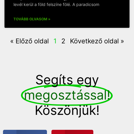
levél kerül a föld felszíne fölé. A paradicsom
TOVÁBB OLVASOM »
« Előző oldal
1
2
Következő oldal »
Segíts egy
megosztással!
Köszönjük!