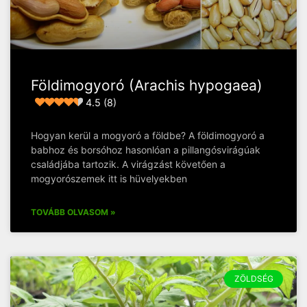
Földimogyoró (Arachis hypogaea)
4.5 (8)
Hogyan kerül a mogyoró a földbe? A földimogyoró a
babhoz és borsóhoz hasonlóan a pillangósvirágúak
családjába tartozik. A virágzást követően a
mogyorószemek itt is hüvelyekben
TOVÁBB OLVASOM »
ZÖLDSÉG