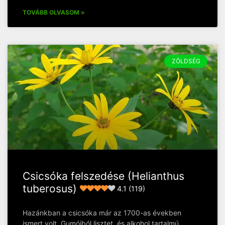
TOVÁBB OLVASOM »
ZÖLDSÉG
Csicsóka felszedése (Helianthus
tuberosus)
4.1 (119)
Hazánkban a csicsóka már az 1700-as években
ismert volt. Gumóiból lisztet, és alkohol tartalmú