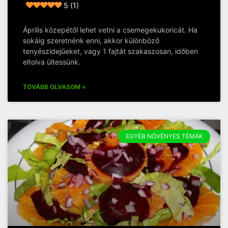
5 (1)
Április közepétől lehet vetni a csemegekukoricát. Ha
sokáig szeretnénk enni, akkor különböző
tenyészidejűeket, vagy 1 fajtát szakaszosan, időben
eltolva ültessünk.
TOVÁBB OLVASOM »
EGYÉB NÖVÉNYES TÉMÁK