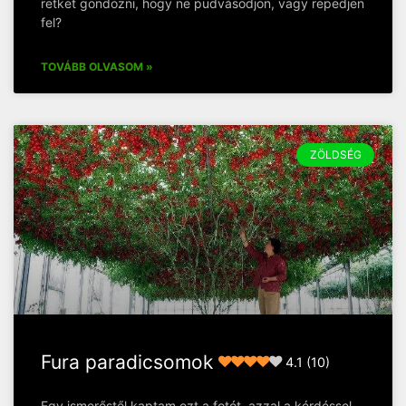
retket gondozni, hogy ne pudvásodjon, vagy repedjen
fel?
TOVÁBB OLVASOM »
ZÖLDSÉG
Fura paradicsomok
4.1 (10)
Egy ismerőstől kaptam ezt a fotót, azzal a kérdéssel,