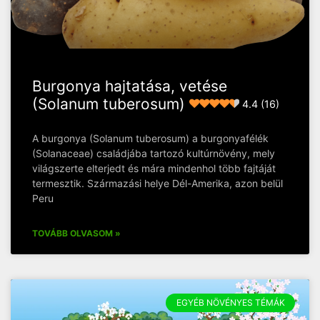
Burgonya hajtatása, vetése
(Solanum tuberosum)
4.4 (16)
A burgonya (Solanum tuberosum) a burgonyafélék
(Solanaceae) családjába tartozó kultúrnövény, mely
világszerte elterjedt és mára mindenhol több fajtáját
termesztik. Származási helye Dél-Amerika, azon belül
Peru
TOVÁBB OLVASOM »
EGYÉB NÖVÉNYES TÉMÁK