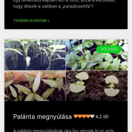
hogy létezik-e valóban a „paradicsomfa”?
TOVÁBB OLVASOM »
ZÖLDSÉG
Palánta megnyúlása
4.2 (6)
A palánta megnyúlásának oka Így néznek ki az erős,