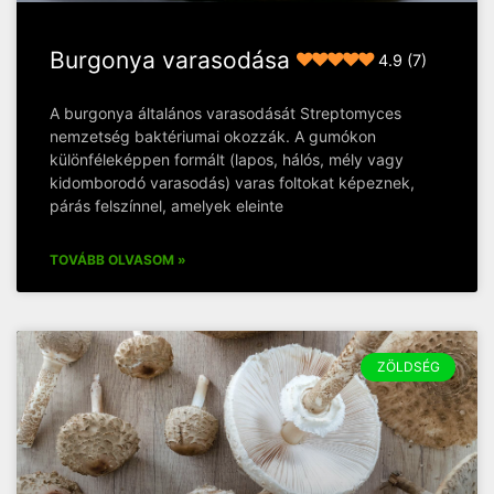
Burgonya varasodása
4.9 (7)
A burgonya általános varasodását Streptomyces
nemzetség baktériumai okozzák. A gumókon
különféleképpen formált (lapos, hálós, mély vagy
kidomborodó varasodás) varas foltokat képeznek,
párás felszínnel, amelyek eleinte
TOVÁBB OLVASOM »
ZÖLDSÉG