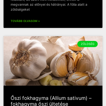
megvannak az előnyei és hátrányai. A fólia alatt a
zöldségeket
TOVÁBB OLVASOM »
ZÖLDSÉG
Őszi fokhagyma (Allium sativum) –
fokhagyma őszi ültetése