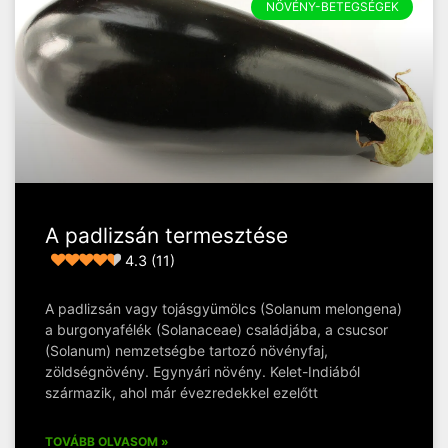
NÖVÉNY-BETEGSÉGEK
A padlizsán termesztése
4.3 (11)
A padlizsán vagy tojásgyümölcs (Solanum melongena)
a burgonyafélék (Solanaceae) családjába, a csucsor
(Solanum) nemzetségbe tartozó növényfaj,
zöldségnövény. Egynyári növény. Kelet-Indiából
származik, ahol már évezredekkel ezelőtt
TOVÁBB OLVASOM »