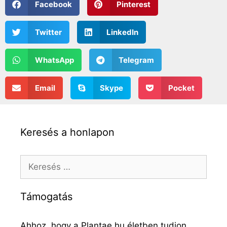
Facebook
Pinterest
Twitter
LinkedIn
WhatsApp
Telegram
Email
Skype
Pocket
Keresés a honlapon
Támogatás
Ahhoz, hogy a Plantae.hu életben tudjon