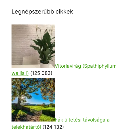
Legnépszerűbb cikkek
Vitorlavirág (Spathiphyllum
wallisii)
(125 083)
Fák ültetési távolsága a
telekhatártól
(124 132)