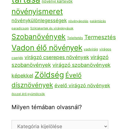
növényi kártevők
növényismeret
növénykülönlegességek
növényápolás
palántázás
paradicsom
Sziklakertek és virágágyások
Szobanövények
Termesztés
Teleltetés
Vadon élő növények
vadvirág
virágos
virágzó
virágzó cserepes növények
cserjék
szobanövények
virágzó szobanövények
Zöldség
Évelő
képekkel
dísznövények
évelő virágzó növények
ősszel érő gyümölcsök
Milyen témában olvasnál?
Milyen