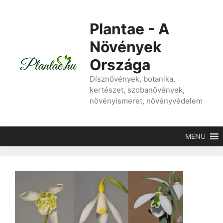
Kilépés
a
Plantae - A
tartalomba
Növények
Országa
Dísznövények, botanika,
kertészet, szobanövények,
növényismeret, növényvédelem
MENU