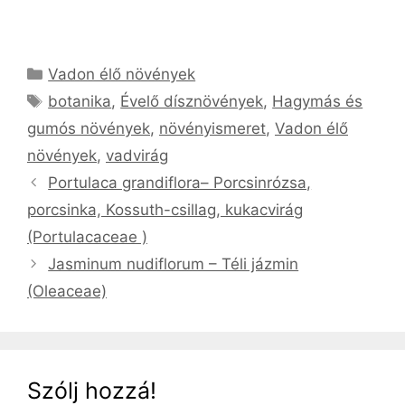
Kategória
Vadon élő növények
Címkék
botanika
,
Évelő dísznövények
,
Hagymás és
gumós növények
,
növényismeret
,
Vadon élő
növények
,
vadvirág
Portulaca grandiflora– Porcsinrózsa,
porcsinka, Kossuth-csillag, kukacvirág
(Portulacaceae )
Jasminum nudiflorum – Téli jázmin
(Oleaceae)
Szólj hozzá!