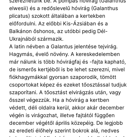
szerezhetünk be. A pompás hóvirág (Galanthus
elwesii) és a redőslevelű hóvirág (Galanthus
plicatus) szokott általában a kertekben
előfordulni. Az előbbi Kis-Ázsiában és a
Balkánon őshonos, az utóbbi pedig Dél-
Ukrajnából származik.
A latin névben a Galantus jelentése tejvirág.
Hagymás, évelő növény. A kereskedelemben
már nálunk is több hóvirágfaj és -fajta kapható,
de ismerős kertjéből is be lehet szerezni, mivel
fiókhagymákkal gyorsan szaporodik, tömött
csoportokat képez és ezeket tőosztással tudjuk
szaporítani. A tőosztást elvirágzás után, vagy
ősszel végezzük. Ha a hóvirág a kertben
védett, déli oldalra kerül, akkor akár december
végén is virágozhat, illetve fajtától függően
december végétől április közepéig. De legjobb
az eredeti élőhely szerint bokrok alá, nedves