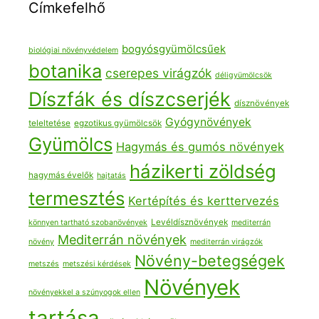
Címkefelhő
bogyósgyümölcsűek
biológiai növényvédelem
botanika
cserepes virágzók
déligyümölcsök
Díszfák és díszcserjék
dísznövények
Gyógynövények
teleltetése
egzotikus gyümölcsök
Gyümölcs
Hagymás és gumós növények
házikerti zöldség
hagymás évelők
hajtatás
termesztés
Kertépítés és kerttervezés
Levéldísznövények
könnyen tartható szobanövények
mediterrán
Mediterrán növények
növény
mediterrán virágzók
Növény-betegségek
metszés
metszési kérdések
Növények
növényekkel a szúnyogok ellen
tartása