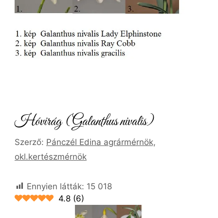
Hóvirág (Galanthus nivalis)
Szerző:
Pánczél Edina agrármérnök,
okl.kertészmérnök
Ennyien látták:
15 018
4.8
(
6
)