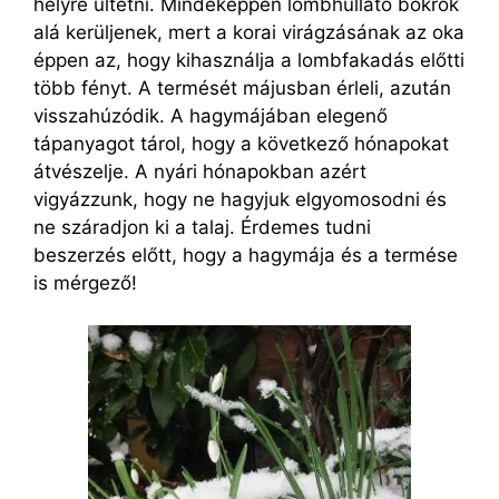
helyre ültetni. Mindeképpen lombhullató bokrok
alá kerüljenek, mert a korai virágzásának az oka
éppen az, hogy kihasználja a lombfakadás előtti
több fényt. A termését májusban érleli, azután
visszahúzódik. A hagymájában elegenő
tápanyagot tárol, hogy a következő hónapokat
átvészelje. A nyári hónapokban azért
vigyázzunk, hogy ne hagyjuk elgyomosodni és
ne száradjon ki a talaj. Érdemes tudni
beszerzés előtt, hogy a hagymája és a termése
is mérgező!