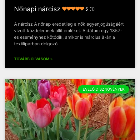
Nőnapi nárcisz
5 (1)
A nárcisz A nőnap eredetileg a nők egyenjogúságáért
vívott küzdelemnek állít emléket. A dátum egy 1857-
es eseményhez kötődik, amikor is március 8-án a
textiliparban dolgozó
TOVÁBB OLVASOM »
ÉVELŐ DÍSZNÖVÉNYEK