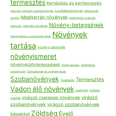
termesztés
Kertépítés és kerttervezés
Levéldísznövények
könnyen tartható szobanövények
mediterrán
Mediterrán növények
növény
mediterrán virágzók
Növény-betegségek
metszés
metszési kérdések
Növények
növényekkel a szúnyogok ellen
tartása
növényi kártevők
növényismeret
növénykülönlegességek
növényápolás
palántázás
paradicsom
Sziklakertek és virágágyások
Szobanövények
Termesztés
Teleltetés
Vadon élő növények
vadvirág
virágos
virágzó
virágzó cserepes növények
cserjék
szobanövények
virágzó szobanövények
Zöldség
Évelő
képekkel