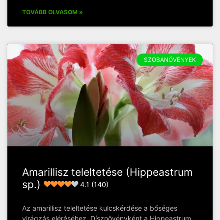
TOVÁBB OLVASOM »
SZOBANÖVÉNYEK
Amarillisz teleltetése (Hippeastrum
sp.)
4.1 (140)
Az amarillisz teleltetése kulcskérdése a bőséges
virágzás eléréséhez. Dísznövényként a Hippeastrum