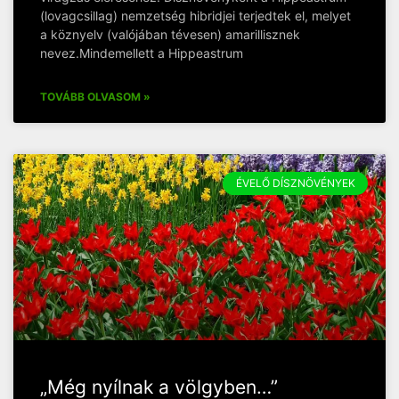
(lovagcsillag) nemzetség hibridjei terjedtek el, melyet
a köznyelv (valójában tévesen) amarillisznek
nevez.Mindemellett a Hippeastrum
TOVÁBB OLVASOM »
ÉVELŐ DÍSZNÖVÉNYEK
„Még nyílnak a völgyben…”