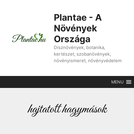
Plantae - A
Növények
Országa
Dísznövények, botanika,
kertészet, szobanövények,
növényismeret, növényvédelem
MENU
hajtatott hagymások