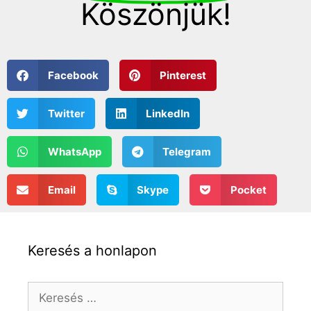
Köszönjük!
Facebook
Pinterest
Twitter
LinkedIn
WhatsApp
Telegram
Email
Skype
Pocket
Keresés a honlapon