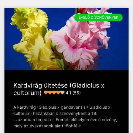
ÉVELŐ DÍSZNÖVÉNYEK
Kardvirág ültetése (Gladiolus x
cultorum)
4.1 (55)
A kardvirág (Gladiolus x gandavensis / Gladiolus x
cultorum) hazánkban dísznövényként a 18.
században terjedt el. Eredeti élőhelyén évelő növény,
mely az évszázadok alatt többféle