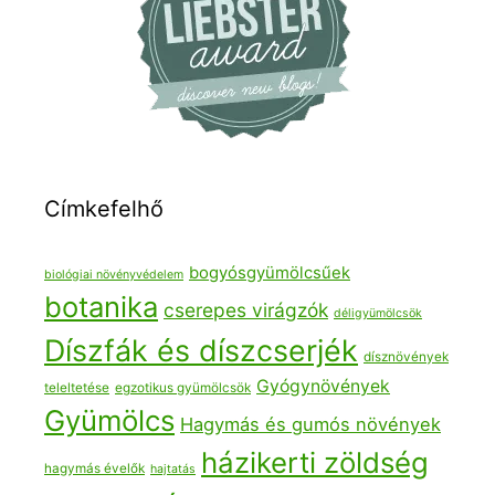
Címkefelhő
bogyósgyümölcsűek
biológiai növényvédelem
botanika
cserepes virágzók
déligyümölcsök
Díszfák és díszcserjék
dísznövények
Gyógynövények
teleltetése
egzotikus gyümölcsök
Gyümölcs
Hagymás és gumós növények
házikerti zöldség
hagymás évelők
hajtatás