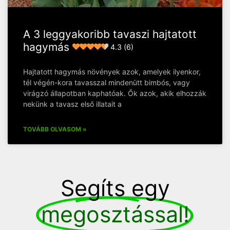
A 3 leggyakoribb tavaszi hajtatott
hagymás
4.3 (6)
Hajtatott hagymás növények azok, amelyek ilyenkor,
tél végén-kora tavasszal mindenütt bimbós, vagy
virágzó állapotban kaphatóak. Ők azok, akik elhozzák
nekünk a tavasz első illatait a
TOVÁBB OLVASOM »
Segíts egy
megosztással!