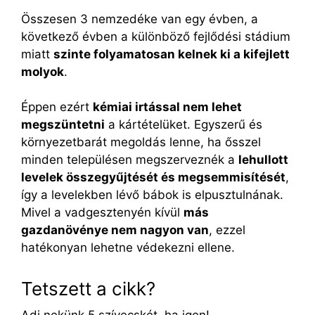
Összesen 3 nemzedéke van egy évben, a
következő évben a különböző fejlődési stádium
miatt
szinte folyamatosan kelnek ki a kifejlett
molyok
.
Éppen ezért
kémiai irtással nem lehet
megszüntetni
a kártételüket. Egyszerű és
környezetbarát megoldás lenne, ha ősszel
minden településen megszerveznék a
lehullott
levelek összegyűjtését és megsemmisítését
,
így a levelekben lévő bábok is elpusztulnának.
Mivel a vadgesztenyén kívül
más
gazdanövénye nem nagyon van
, ezzel
hatékonyan lehetne védekezni ellene.
Tetszett a cikk?
Adj nekünk 5 szívecskét, ha igen!