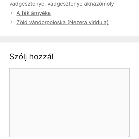
vadgesztenye
,
vadgesztenye aknázómoly
A fák árnyéka
Zöld vándorpoloska (Nezera viridula)
Szólj hozzá!
Hozzászólás