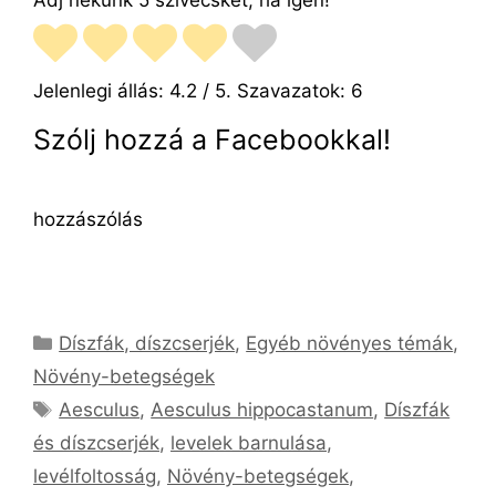
Jelenlegi állás:
4.2
/ 5. Szavazatok:
6
Szólj hozzá a Facebookkal!
hozzászólás
Kategória
Díszfák, díszcserjék
,
Egyéb növényes témák
,
Növény-betegségek
Címkék
Aesculus
,
Aesculus hippocastanum
,
Díszfák
és díszcserjék
,
levelek barnulása
,
levélfoltosság
,
Növény-betegségek
,