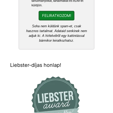
tanulmányokat, tartalmakat és eDM-et
küldjön.
FELIRATKOZOM!
Soha nem küldünk spam-et, csak
hasznos tartalmat. Adataid senkinek nem
adjuk ki. A hírlelvélről egy kattintással
bármikor leiratkozhatsz.
Liebster-díjas honlap!