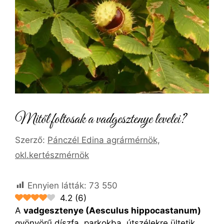
Mitől foltosak a vadgesztenye levelei?
Szerző:
Pánczél Edina agrármérnök,
okl.kertészmérnök
Ennyien látták:
73 550
4.2
(
6
)
A
vadgesztenye (Aesculus hippocastanum)
gyönyörű díszfa, parkokba, útszélekre ültetik.