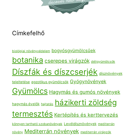
Címkefelhő
bogyósgyümölcsűek
biológiai növényvédelem
botanika
cserepes virágzók
déligyümölcsök
Díszfák és díszcserjék
dísznövények
Gyógynövények
teleltetése
egzotikus gyümölcsök
Gyümölcs
Hagymás és gumós növények
házikerti zöldség
hagymás évelők
hajtatás
termesztés
Kertépítés és kerttervezés
Levéldísznövények
könnyen tartható szobanövények
mediterrán
Mediterrán növények
növény
mediterrán virágzók