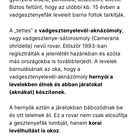
Biztos feltűnt, hogy az utóbbi kb. 15 évben a
vadgesztenyefák leveleit barna foltok tarkítják.
A „tettes” a
vadgesztenyelevél-aknázómoly
,
vagy vadgesztenye-sátorosmoly (Cameraria
ohridella) nevű rovar. Először 1993-ban
regisztrálták a jelenlétét hazánkban és azóta
más országokba is továbbterjedt. A levelek
barnulásának az oka, hogy a
vadgesztenyelevél-aknázómoly
hernyói a
levelekben élnek és abban járatokat
(aknákat) készítenek.
A hernyók aztán a járatokban bábozódnak be
és ott telelnek át. Ez a rovar nem csak elcsúfítja
a gesztenyefák lombját, hanem
korai
levélhullást is okoz
.