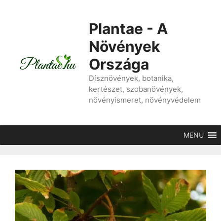
Kilépés
a
Plantae - A
tartalomba
Növények
Országa
Dísznövények, botanika,
kertészet, szobanövények,
növényismeret, növényvédelem
MENU