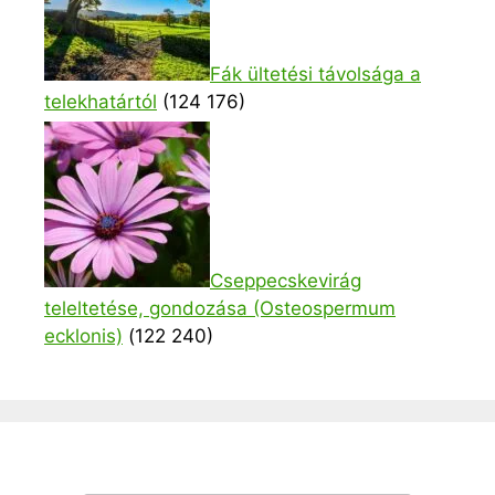
Fák ültetési távolsága a
telekhatártól
(124 176)
Cseppecskevirág
teleltetése, gondozása (Osteospermum
ecklonis)
(122 240)