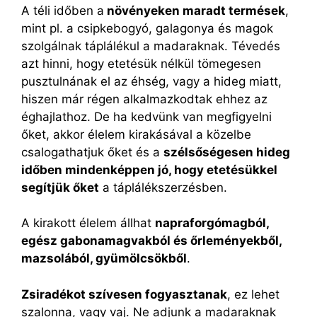
A téli időben a
növényeken maradt termések
,
mint pl. a csipkebogyó, galagonya és magok
szolgálnak táplálékul a madaraknak. Tévedés
azt hinni, hogy etetésük nélkül tömegesen
pusztulnának el az éhség, vagy a hideg miatt,
hiszen már régen alkalmazkodtak ehhez az
éghajlathoz. De ha kedvünk van megfigyelni
őket, akkor élelem kirakásával a közelbe
csalogathatjuk őket és a
szélsőségesen hideg
időben mindenképpen jó, hogy etetésükkel
segítjük őket
a táplálékszerzésben.
A kirakott élelem állhat
napraforgómagból,
egész gabonamagvakból és őrleményekből,
mazsolából, gyümölcsökből
.
Zsiradékot szívesen fogyasztanak
, ez lehet
szalonna, vagy vaj. Ne adjunk a madaraknak