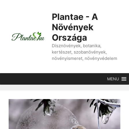
Kilépés
a
Plantae - A
tartalomba
Növények
Országa
Dísznövények, botanika,
kertészet, szobanövények,
növényismeret, növényvédelem
MENU