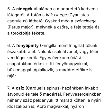
5. A
cinegék
általában a madáretető kedvenc
látogatói. A fotón a
kék cinege
(Cyanistes
caeruleus) látható. Gyakori még a
széncinege
(Parus major), melynek a csőre, a feje teteje és
a torokfoltja fekete.
6. A
fenyőpinty
(Fringilla montifringilla) tőlünk
északabbra él. Nálunk csak átvonul, vagy télen
vendégeskedik. Egyes években óriási
csapatokban érkezik. Itt fenyőmagvakkal,
bükkmaggal táplálkozik, a madáretetőkre is
rájár.
7. A
csíz
(Carduelis spinus) hazánkban inkább
átvonuló és telelő madárfaj. Fenyveserdeinkben
néhány száz példányuk itt marad költeni a nyári
időszakban is. Apró magvakkal, nyáron