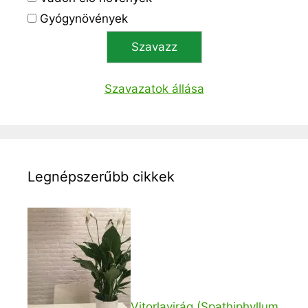
Gyógynövények
Szavazatok állása
Legnépszerűbb cikkek
Vitorlavirág (Spathiphyllum