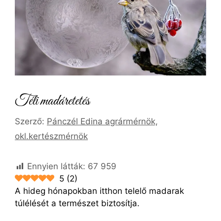
Téli madáretetés
Szerző:
Pánczél Edina agrármérnök,
okl.kertészmérnök
Ennyien látták:
67 959
5
(
2
)
A hideg hónapokban itthon telelő madarak
túlélését a természet biztosítja.