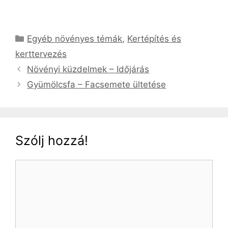
Kategória
Egyéb növényes témák
,
Kertépítés és
kerttervezés
Növényi küzdelmek – Időjárás
Gyümölcsfa – Facsemete ültetése
Szólj hozzá!
Hozzászólás