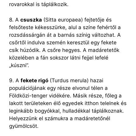
rovarokkal is táplálkozik.
8. A
csuszka
(Sitta europaea) fejtetője és
felsőteste kékesszürke, alul a színe fehértől a
rozsdássárgán át a barnás színig változhat. A
csőrtől indulva szemén keresztül egy fekete
csík húzódik. A csőre hegyes. A madáretetők
közelében a fán sokszor látni fejjel lefelé
„kúszni”.
9. A
fekete rigó
(Turdus merula) hazai
populációjának egy része elvonul télen a
Földközi-tenger vidékére. Másik része, főleg a
lakott területeken élő egyedek itthon telelnek és
leginkább bogyókkal, hulladékkal táplálkoznak.
Helyezzünk el számukra a madáretetőnél
gyümölcsöt.