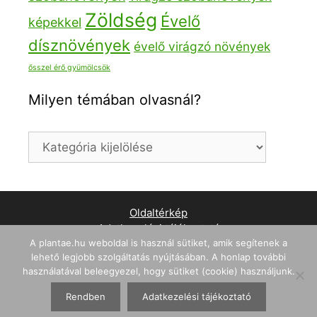
Zöldség
Évelő
képekkel
dísznövények
évelő virágzó növények
ősszel érő gyümölcsök
Milyen témában olvasnál?
Milyen
témában
olvasnál?
Oldaltérkép
Adatkezelési tájékoztató
A plantae.hu weboldal is használ sütiket, amik segítenek a
WordPress weboldal készítés
lehető legjobb szolgáltatás nyújtásában. A honlap további
használatával beleegyezel, hogy sütiket (cookie) használjunk.
© 2026 Plantae - A Növények Országa
• Készült
GeneratePress
Rendben
Adatkezelési tájékoztató