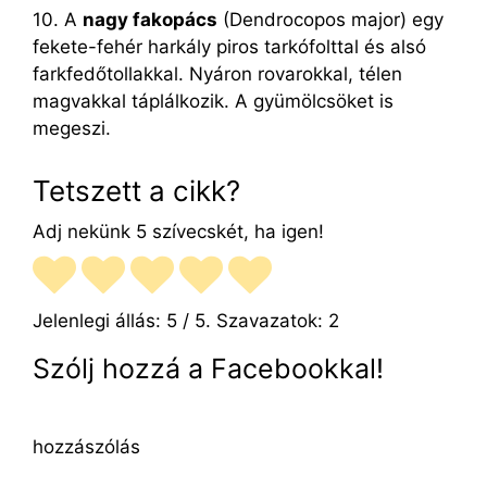
10. A
nagy fakopács
(Dendrocopos major) egy
fekete-fehér harkály piros tarkófolttal és alsó
farkfedőtollakkal. Nyáron rovarokkal, télen
magvakkal táplálkozik. A gyümölcsöket is
megeszi.
Tetszett a cikk?
Adj nekünk 5 szívecskét, ha igen!
Jelenlegi állás:
5
/ 5. Szavazatok:
2
Szólj hozzá a Facebookkal!
hozzászólás