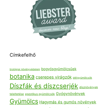
Címkefelhő
bogyósgyümölcsűek
biológiai növényvédelem
botanika
cserepes virágzók
déligyümölcsök
Díszfák és díszcserjék
dísznövények
Gyógynövények
teleltetése
egzotikus gyümölcsök
Gyümölcs
Hagymás és gumós növények