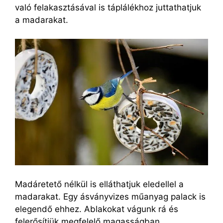
való felakasztásával is táplálékhoz juttathatjuk
a madarakat.
Madáretető nélkül is elláthatjuk eledellel a
madarakat. Egy ásványvizes műanyag palack is
elegendő ehhez. Ablakokat vágunk rá és
felerősítjük megfelelő magasságban.