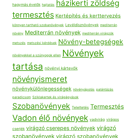
házikerti zöldség
hagymás évelők
hajtatás
termesztés
Kertépítés és kerttervezés
Levéldísznövények
könnyen tartható szobanövények
mediterrán
Mediterrán növények
növény
mediterrán virágzók
Növény-betegségek
metszés
metszési kérdések
Növények
növényekkel a szúnyogok ellen
tartása
növényi kártevők
növényismeret
növénykülönlegességek
növényápolás
palántázás
paradicsom
Sziklakertek és virágágyások
Szobanövények
Termesztés
Teleltetés
Vadon élő növények
vadvirág
virágos
virágzó
virágzó cserepes növények
cserjék
szobanövények
virágzó szobanövények