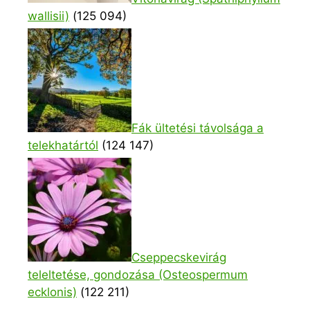
wallisii)
(125 094)
Fák ültetési távolsága a
telekhatártól
(124 147)
Cseppecskevirág
teleltetése, gondozása (Osteospermum
ecklonis)
(122 211)