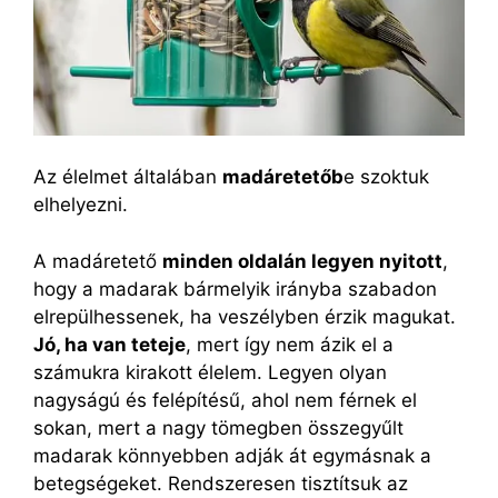
Az élelmet általában
madáretetőb
e szoktuk
elhelyezni.
A madáretető
minden oldalán legyen nyitott
,
hogy a madarak bármelyik irányba szabadon
elrepülhessenek, ha veszélyben érzik magukat.
Jó, ha van teteje
, mert így nem ázik el a
számukra kirakott élelem. Legyen olyan
nagyságú és felépítésű, ahol nem férnek el
sokan, mert a nagy tömegben összegyűlt
madarak könnyebben adják át egymásnak a
betegségeket. Rendszeresen tisztítsuk az