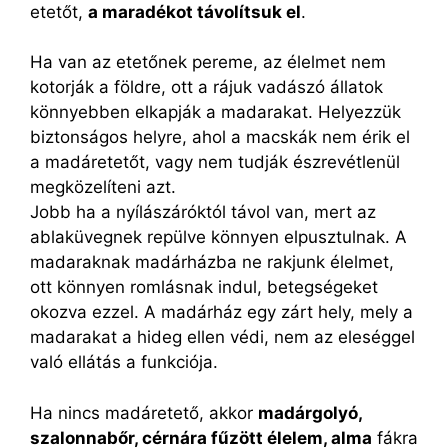
etetőt,
a maradékot távolítsuk el
.
Ha van az etetőnek pereme, az élelmet nem
kotorják a földre, ott a rájuk vadászó állatok
könnyebben elkapják a madarakat. Helyezzük
biztonságos helyre, ahol a macskák nem érik el
a madáretetőt, vagy nem tudják észrevétlenül
megközelíteni azt.
Jobb ha a nyílászáróktól távol van, mert az
ablaküvegnek repülve könnyen elpusztulnak. A
madaraknak madárházba ne rakjunk élelmet,
ott könnyen romlásnak indul, betegségeket
okozva ezzel. A madárház egy zárt hely, mely a
madarakat a hideg ellen védi, nem az eleséggel
való ellátás a funkciója.
Ha nincs madáretető, akkor
madárgolyó,
szalonnabőr, cérnára fűzött élelem, alma
fákra