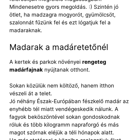
Mindenesetre gyors megoldás. :) Szintén jó
ötlet, ha madzagra mogyorót, gyümölcsöt,
szalonnát fűzünk fel és ezt lógatjuk fel a
madaraknak.
Madarak a madáretetőnél
A kertek és parkok növényei
rengeteg
madárfajnak
nyújtanak otthont.
Sokan közülük nem költöző, hanem itthon
vészeli át a telet.
Jó néhány Észak-Európában fészkelő madár az
enyhébb tél miatt vendégeskedik nálunk. A
fagyok beköszöntével sokan gondoskodnak
róluk és több kilogramm napraforgó és más
magot szórnak eléjük a téli hónapok alatt.