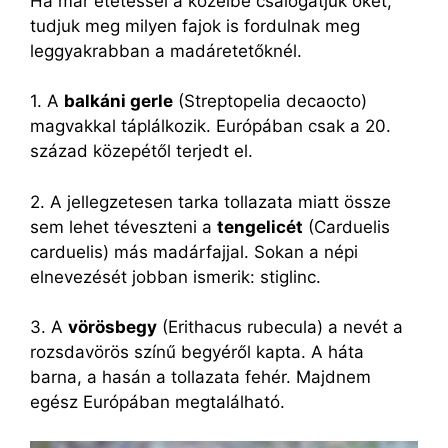
Ha már etetéssel a közelbe csalogatjuk őket,
tudjuk meg milyen fajok is fordulnak meg
leggyakrabban a madáretetőknél.
1. A
balkáni gerle
(Streptopelia decaocto)
magvakkal táplálkozik. Európában csak a 20.
század közepétől terjedt el.
2. A jellegzetesen tarka tollazata miatt össze
sem lehet téveszteni a
tengelicét
(Carduelis
carduelis) más madárfajjal. Sokan a népi
elnevezését jobban ismerik: stiglinc.
3. A
vörösbegy
(Erithacus rubecula) a nevét a
rozsdavörös színű begyéről kapta. A háta
barna, a hasán a tollazata fehér. Majdnem
egész Európában megtalálható.