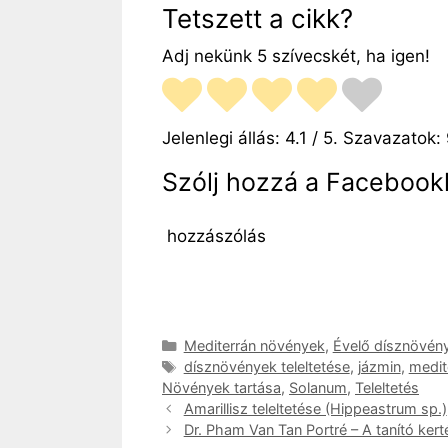
Tetszett a cikk?
Adj nekünk 5 szívecskét, ha igen!
Jelenlegi állás:
4.1
/ 5. Szavazatok:
Szólj hozzá a Facebookk
hozzászólás
Kategória
Mediterrán növények
,
Évelő dísznövén
Címkék
dísznövények teleltetése
,
jázmin
,
medit
Növények tartása
,
Solanum
,
Teleltetés
Amarillisz teleltetése (Hippeastrum sp.)
Dr. Pham Van Tan Portré – A tanító kert