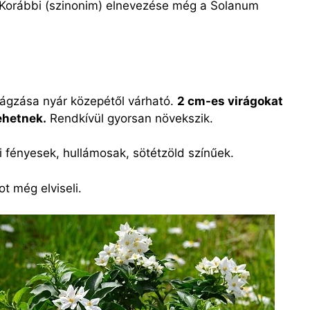
. Korábbi (szinonim) elnevezése még a Solanum
rágzása nyár közepétől várható.
2 cm-es virágokat
ehetnek.
Rendkívül gyorsan növekszik.
 fényesek, hullámosak, sötétzöld színűek.
ot még elviseli.