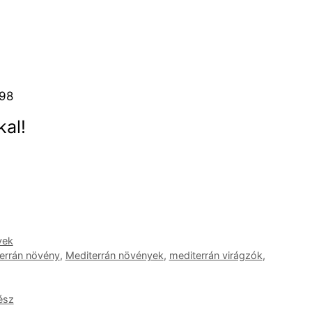
98
al!
yek
errán növény
,
Mediterrán növények
,
mediterrán virágzók
,
ész