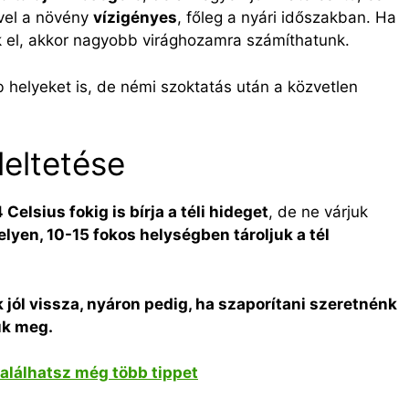
vel a növény
vízigényes
, főleg a nyári időszakban. Ha
uk el, akkor nagyobb virághozamra számíthatunk.
 helyeket is, de némi szoktatás után a közvetlen
leltetése
Celsius fokig is bírja a téli hideget
, de ne várjuk
elyen, 10-15 fokos helységben tároljuk a tél
 jól vissza, nyáron pedig, ha szaporítani szeretnénk
ük meg.
találhatsz még több tippet