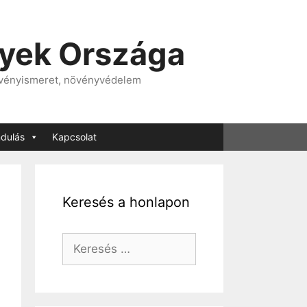
nyek Országa
övényismeret, növényvédelem
ndulás
Kapcsolat
Keresés a honlapon
Keresés: