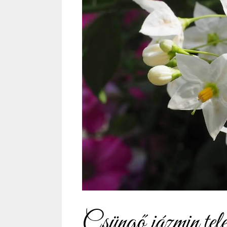
Csüngő jázmin telel