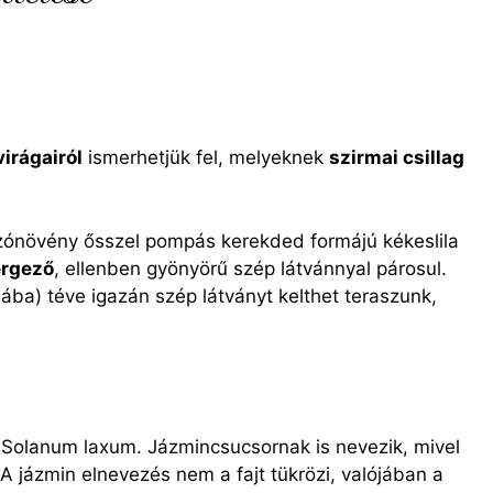
virágairól
ismerhetjük fel, melyeknek
szirmai csillag
zónövény ősszel pompás kerekded formájú kékeslila
rgező
, ellenben gyönyörű szép látvánnyal párosul.
ba) téve igazán szép látványt kelthet teraszunk,
 Solanum laxum. Jázmincsucsornak is nevezik, mivel
A jázmin elnevezés nem a fajt tükrözi, valójában a