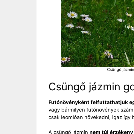
Csüngő jázmin 
Csüngő jázmin g
Futónövényként felfuttathatjuk e
vagy bármilyen futónövények számá
csak leomlóan növekedni, igaz így 
A csüngő jázmin
nem túl érzékeny 