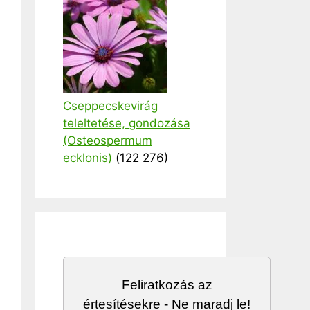
Cseppecskevirág
teleltetése, gondozása
(Osteospermum
ecklonis)
(122 276)
Feliratkozás az
értesítésekre - Ne maradj le!