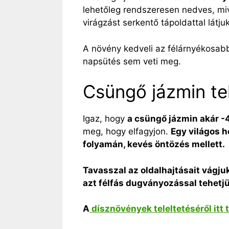
lehetőleg rendszeresen nedves, mi
virágzást serkentő tápoldattal látj
A növény kedveli az félárnyékosabb
napsütés sem veti meg.
Csüngő jázmin te
Igaz, hogy
a csüngő jázmin akár -4 
meg, hogy elfagyjon.
Egy világos h
folyamán, kevés öntözés mellett.
Tavasszal az oldalhajtásait vágjuk
azt félfás dugványozással tehetj
A
dísznövények teleltetéséről itt 