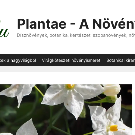
Plantae - A Növé
Dísznövények, botanika, kertészet, szobanövények, n
kek a nagyvilágból
Virágkötészeti növényismeret
Botanikai kirá