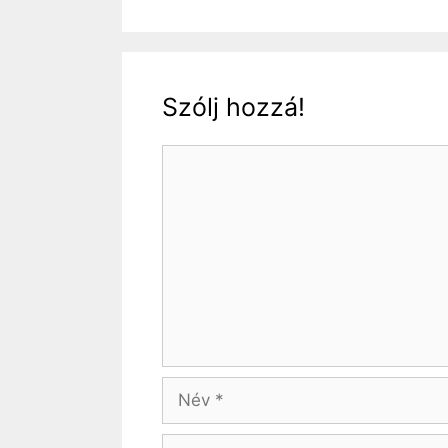
Szólj hozzá!
Hozzászólás
Név
Email