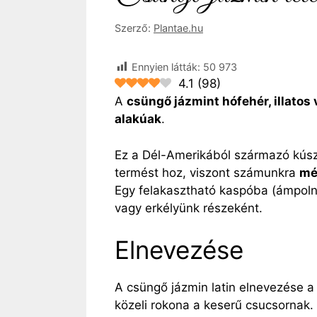
Szerző:
Plantae.hu
Ennyien látták:
50 973
4.1
(
98
)
A
csüngő jázmint hófehér, illatos 
alakúak
.
Ez a Dél-Amerikából származó kús
termést hoz, viszont számunkra
mé
Egy felakasztható kaspóba (ámpolná
vagy erkélyünk részeként.
Elnevezése
A csüngő jázmin latin elnevezése a
közeli rokona a keserű csucsornak. 