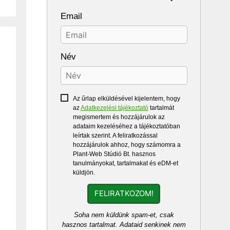
Email
Név
Az űrlap elküldésével kijelentem, hogy
az
Adatkezelési tájékoztató
tartalmát
megismertem és hozzájárulok az
adataim kezeléséhez a tájékoztatóban
leírtak szerint. A feliratkozással
hozzájárulok ahhoz, hogy számomra a
Plant-Web Stúdió Bt. hasznos
tanulmányokat, tartalmakat és eDM-et
küldjön.
FELIRATKOZOM!
Soha nem küldünk spam-et, csak
hasznos tartalmat. Adataid senkinek nem