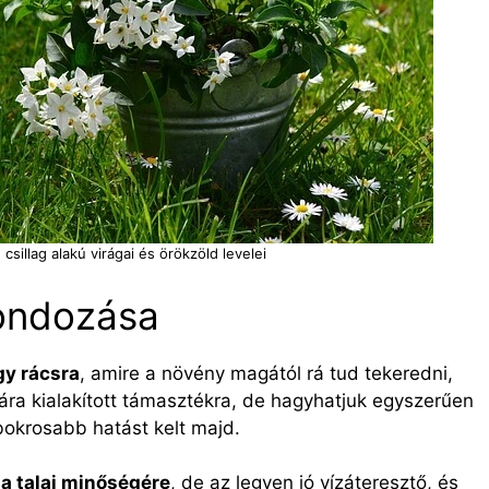
csillag alakú virágai és örökzöld levelei
ondozása
gy rácsra
, amire a növény magától rá tud tekeredni,
ra kialakított támasztékra, de hagyhatjuk egyszerűen
bokrosabb hatást kelt majd.
a talaj minőségére
, de az legyen jó vízáteresztő, és