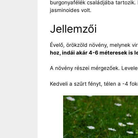
burgonyafélék családjába tartozik
jasminoides volt.
Jellemzői
Évelő, örökzöld növény, melynek vi
hoz, indái akár 4-6 méteresek is l
A növény részei mérgezőek. Levelei
Kedveli a szűrt fényt, télen a -4 fok