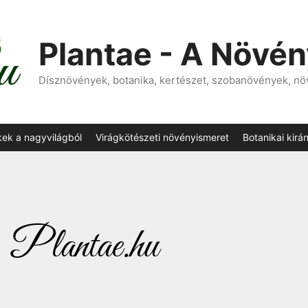
Plantae - A Növé
Dísznövények, botanika, kertészet, szobanövények, n
kek a nagyvilágból
Virágkötészeti növényismeret
Botanikai kirá
Plantae.hu