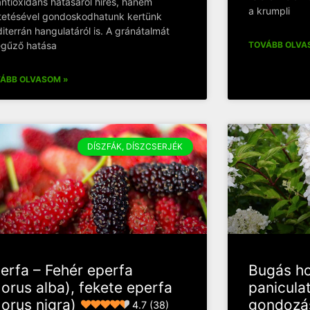
antioxidáns hatásáról híres, hanem
a krumpli
ltetésével gondoskodhatunk kertünk
iterrán hangulatáról is. A gránátalmát
egűző hatása
TOVÁBB OLVA
ÁBB OLVASOM »
DÍSZFÁK, DÍSZCSERJÉK
erfa – Fehér eperfa
Bugás ho
orus alba), fekete eperfa
paniculat
orus nigra)
gondozá
4.7 (38)