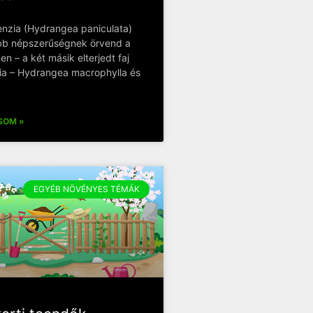
enzia (Hydrangea paniculata)
bb népszerűségnek örvend a
n – a két másik elterjedt faj
zia – Hydrangea macrophylla és
SOM »
EGYÉB NÖVÉNYES TÉMÁK