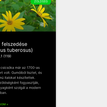
ZÖLDSÉG
 felszedése
hus tuberosus)
.1 (119)
csicsóka már az 1700-as
t volt. Gumóiból lisztet, és
mú italokat készítettek.
zöldségként fogyasztják,
nyagként szolgál a modern
ban.
SOM »