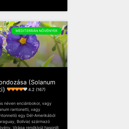
MEDITERRÁN NÖVÉNYEK
gondozása (Solanum
i)
4.2 (167)
ás néven enciánbokor, vagy
anum rantonetti, vagy
ntonnetii) egy Dél-Amerikából
araguay, Bolívia) származó
övény. Virága rendkívül hasonlít