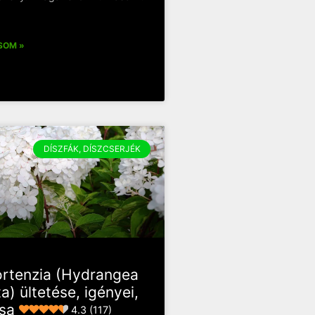
SOM »
DÍSZFÁK, DÍSZCSERJÉK
rtenzia (Hydrangea
a) ültetése, igényei,
sa
4.3 (117)