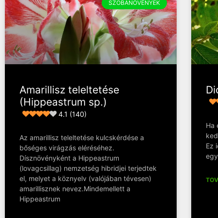
SZOBANÖVÉNYEK
Amarillisz teleltetése
Di
(Hippeastrum sp.)
4.1 (140)
Ha 
ked
Az amarillisz teleltetése kulcskérdése a
Ez 
bőséges virágzás eléréséhez.
egy
Dísznövényként a Hippeastrum
(lovagcsillag) nemzetség hibridjei terjedtek
el, melyet a köznyelv (valójában tévesen)
TOV
amarillisznek nevez.Mindemellett a
Hippeastrum