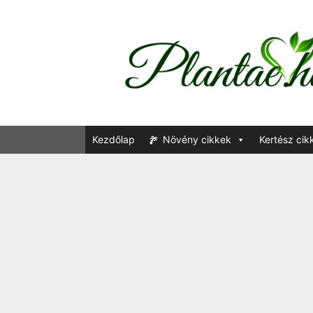
Kezdőlap
Növény cikkek
Kertész cik