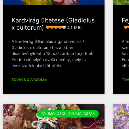
Kardvirág ültetése (Gladiolus
Fe
x cultorum)
4.1 (55)
A kardvirág (Gladiolus x gandavensis /
A fe
Gladiolus x cultorum) hazánkban
sze
dísznövényként a 18. században terjedt el.
haz
Eredeti élőhelyén évelő növény, mely az
Eur
évszázadok alatt többféle
elt
TOVÁBB OLVASOM »
TOV
GYÜMÖLCSÖK, GYÜMÖLCSFÁK