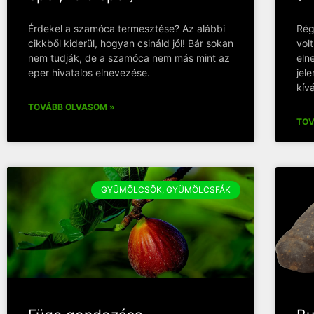
Érdekel a szamóca termesztése? Az alábbi
Rég
cikkből kiderül, hogyan csináld jól! Bár sokan
vol
nem tudják, de a szamóca nem más mint az
eln
eper hivatalos elnevezése.
jel
kív
TOVÁBB OLVASOM »
TOV
GYÜMÖLCSÖK, GYÜMÖLCSFÁK