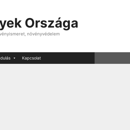
nyek Országa
övényismeret, növényvédelem
ndulás
Kapcsolat