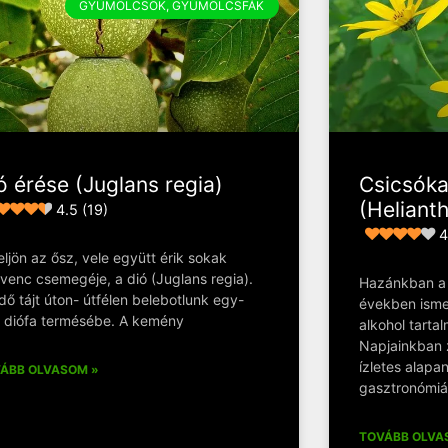
GYÜMÖLCSÖK, GYÜMÖLCSFÁK
ó érése (Juglans regia)
Csicsóka
(Heliant
4.5 (19)
4
eljön az ősz, vele együtt érik sokak
venc csemegéje, a dió (Juglans regia).
Hazánkban a 
idő tájt úton- útfélen belebotlunk egy-
években ismer
 diófa termésébe. A kemény
alkohol tartal
Napjainkban 
ízletes alapa
ÁBB OLVASOM »
gasztronómiá
TOVÁBB OLVA