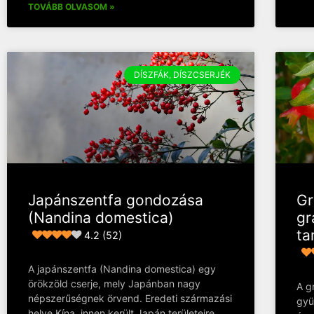
TOVÁBB OLVASOM »
DÍSZFÁK, DÍSZCSERJÉK
Japánszentfa gondozása
Gr
(Nandina domestica)
gr
ta
4.2 (52)
A japánszentfa (Nandina domestica) egy
örökzöld cserje, mely Japánban nagy
A g
népszerűségnek örvend. Eredeti származási
gyü
helye Kína, innen került Japán területeire.