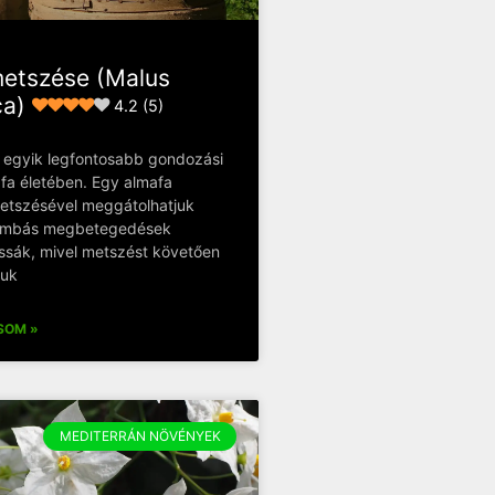
etszése (Malus
ca)
4.2 (5)
 egyik legfontosabb gondozási
fa életében. Egy almafa
etszésével meggátolhatjuk
gombás megbetegedések
ák, mivel metszést követően
juk
SOM »
MEDITERRÁN NÖVÉNYEK