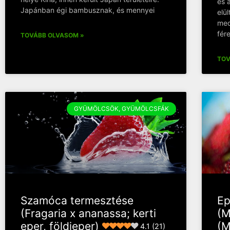
és 
Japánban égi bambusznak, és mennyei
elü
med
fér
TOVÁBB OLVASOM »
TOV
GYÜMÖLCSÖK, GYÜMÖLCSFÁK
Szamóca termesztése
Ep
(Fragaria x ananassa; kerti
(M
eper, földieper)
(M
4.1 (21)