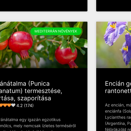
MEDITERRÁN NÖVÉNYEK
ánátalma (Punica
Encián 
anatum) termesztése,
rantonett
rtása, szaporítása
Az encián, m
4.2 (174)
enciánfa (Sol
Lycianthes ra
ránátalma egy igazán egzotikus
(Argentína, P
mölcs, mely nemcsak ízletes terméséről
félörökzöld n