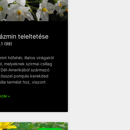
ázmin teleltetése
.1 (98)
nt hófehér, illatos virágairól
el, melyeknek szirmai csillag
a Dél-Amerikából származó
 ősszel pompás kerekded
lila termést hoz, viszont
SOM »