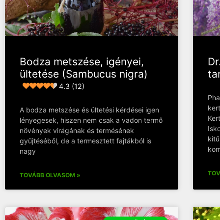
Bodza metszése, igényei,
Dr
ültetése (Sambucus nigra)
ta
4.3 (12)
Pha
ker
A bodza metszése és ültetési kérdései igen
Ker
lényegesek, hiszen nem csak a vadon termő
Isk
növények virágának és termésének
kit
gyűjtéséből, de a termesztett fajtákból is
kom
nagy
TOV
TOVÁBB OLVASOM »