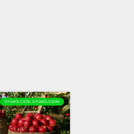
GYÜMÖLCSÖK, GYÜMÖLCSFÁK