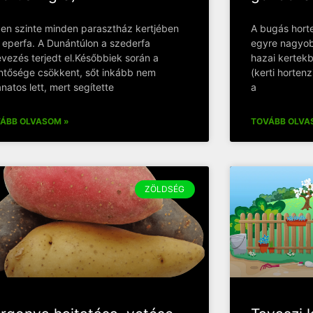
en szinte minden parasztház kertjében
A bugás hort
t eperfa. A Dunántúlon a szederfa
egyre nagyo
evezés terjedt el.Későbbiek során a
hazai kertekbe
entősége csökkent, sőt inkább nem
(kerti horten
ánatos lett, mert segítette
a
ÁBB OLVASOM »
TOVÁBB OLVA
ZÖLDSÉG