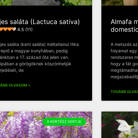
jes saláta (Lactuca sativa)
Almafa m
domesti
4.5 (11)
jes saláta (kerti saláta) méltatlanul ritka
A metszés az
replő a magyar konyhában, pedig
folyamat egy 
ánkban a 17. század óta jelen van.
rendszeres m
ópában a görögöknek köszönhetjük
hogy a fát 
erjedését, de
megtámadhass
megszabadít
ÁBB OLVASOM »
TOVÁBB OLVA
A KERTÉSZ KERTJE