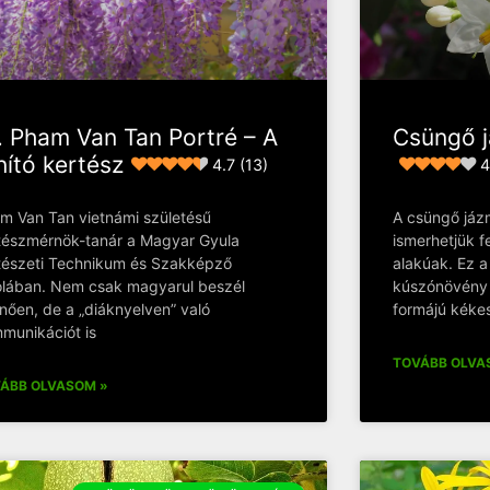
. Pham Van Tan Portré – A
Csüngő j
nító kertész
4.7 (13)
4
m Van Tan vietnámi születésű
A csüngő jázmi
tészmérnök-tanár a Magyar Gyula
ismerhetjük f
tészeti Technikum és Szakképző
alakúak. Ez 
olában. Nem csak magyarul beszél
kúszónövény
űnően, de a „diáknyelven” való
formájú kékes
munikációt is
TOVÁBB OLVA
ÁBB OLVASOM »