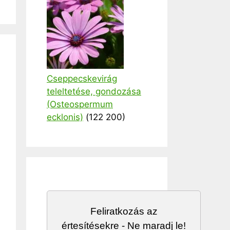
Cseppecskevirág
teleltetése, gondozása
(Osteospermum
ecklonis)
(122 200)
Feliratkozás az
értesítésekre - Ne maradj le!