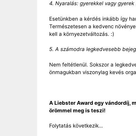
4. Nyaralás: gyerekkel vagy gyerek 
Esetünkben a kérdés inkább így ha
Természetesen a kedvenc növényein
kell a környezetváltozás. :)
5. A számodra legkedvesebb bejeg
Nem feltétlenül. Sokszor a legkedv
önmagukban viszonylag kevés organ
A Liebster Award egy vándordíj, me
örömmel meg is teszi!
Folytatás következik…