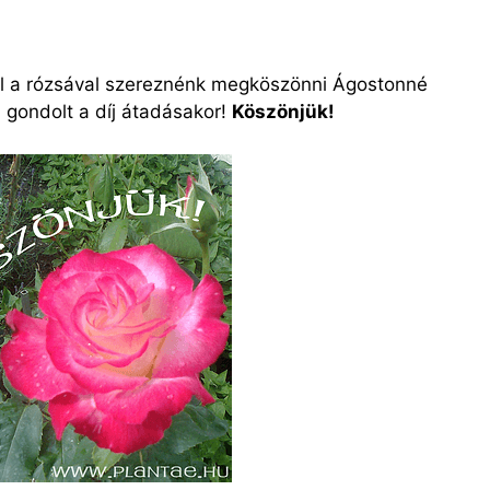
l a rózsával szereznénk megköszönni Ágostonné
 gondolt a díj átadásakor!
Köszönjük!