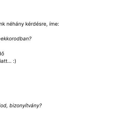
junk néhány kérdésre, íme:
rmekkorodban?
dő
att… :)
lod, bizonyítvány?