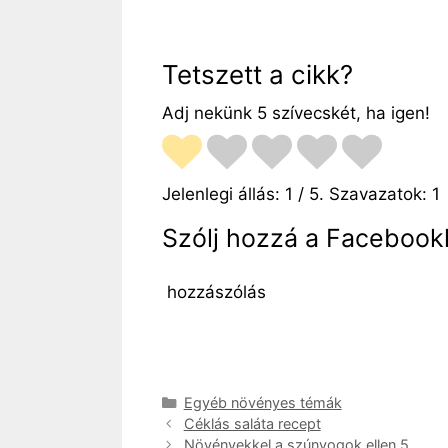
Tetszett a cikk?
Adj nekünk 5 szívecskét, ha igen!
Jelenlegi állás:
1
/ 5. Szavazatok:
1
Szólj hozzá a Facebookk
hozzászólás
Kategória
Egyéb növényes témák
Céklás saláta recept
Növényekkel a szúnyogok ellen 5.