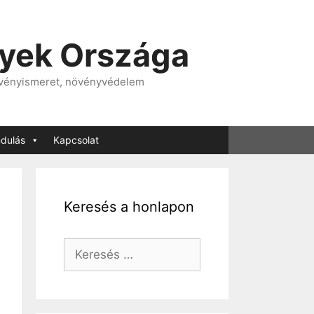
nyek Országa
övényismeret, növényvédelem
ndulás
Kapcsolat
Keresés a honlapon
Keresés: