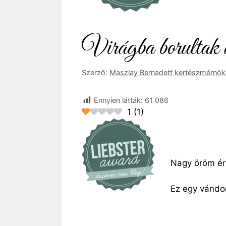
Virágba borultak 
Szerző:
Maszlay Bernadett kertészmérnök
Ennyien látták:
61 086
1
(
1
)
Nagy öröm ér
Ez egy vándor