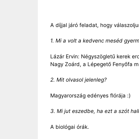
A díjjal járó feladat, hogy válaszol
1. Mi a volt a kedvenc meséd gye
Lázár Ervin: Négyszögletű kerek er
Nagy Zoárd, a Lépegető Fenyőfa mi
2. Mit olvasol jelenleg?
Magyarország edényes flórája :)
3. Mi jut eszedbe, ha ezt a szót hal
A biológai órák.