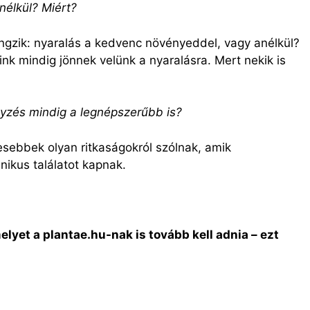
nélkül? Miért?
ngzik: nyaralás a kedvenc növényeddel, vagy anélkül?
k mindig jönnek velünk a nyaralásra. Mert nekik is
yzés mindig a legnépszerűbb is?
esebbek olyan ritkaságokról szólnak, amik
ikus találatot kapnak.
lyet a plantae.hu-nak is tovább kell adnia – ezt