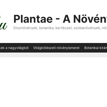
Plantae - A Növé
Dísznövények, botanika, kertészet, szobanövények, n
kek a nagyvilágból
Virágkötészeti növényismeret
Botanikai kirá