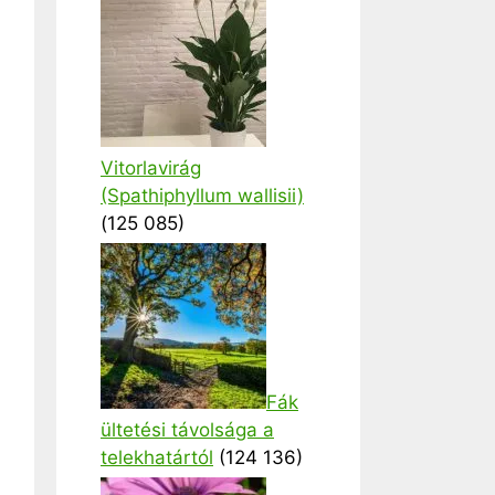
Vitorlavirág
(Spathiphyllum wallisii)
(125 085)
Fák
ültetési távolsága a
telekhatártól
(124 136)